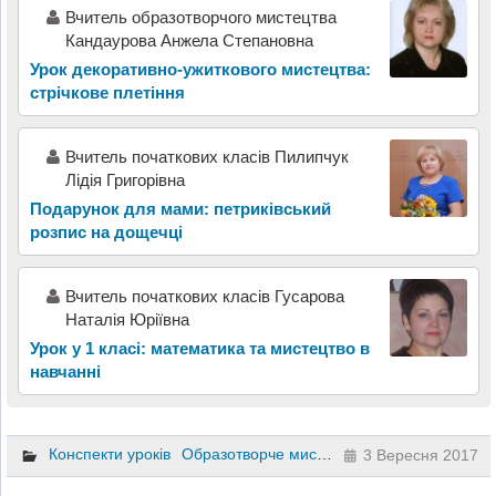
Вчитель образотворчого мистецтва
Кандаурова Анжела Степановна
Урок декоративно-ужиткового мистецтва:
стрічкове плетіння
Вчитель початкових класів Пилипчук
Лідія Григорівна
Подарунок для мами: петриківський
розпис на дощечці
Вчитель початкових класів Гусарова
Наталія Юріївна
Урок у 1 класі: математика та мистецтво в
навчанні
Конспекти уроків
Образотворче мистецтво
Художня культу
3 Вересня 2017