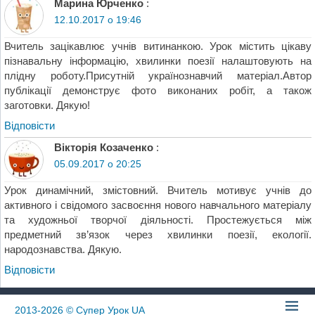
Марина Юрченко
:
12.10.2017 о 19:46
Вчитель зацікавлює учнів витинанкою. Урок містить цікаву
пізнавальну інформацію, хвилинки поезії налаштовують на
плідну роботу.Присутній українознавчий матеріал.Автор
публікації демонструє фото виконаних робіт, а також
заготовки. Дякую!
Відповіcти
Вікторія Козаченко
:
05.09.2017 о 20:25
Урок динамічний, змістовний. Вчитель мотивує учнів до
активного і свідомого засвоєння нового навчального матеріалу
та художньої творчої діяльності. Простежується між
предметний зв’язок через хвилинки поезії, екології.
народознавства. Дякую.
Відповіcти
2013-2026
© Супер Урок UA