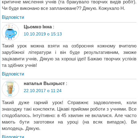
критичне мислення учнів (та бракувало творчих видів робіт).
Чи буде виконано все заплановане?? Дякую. Кожукало Н.
Відповіcти
Цьомко Інна
:
10.10.2019 о 15:13
Такий урок можна взяти на озброєння кожному вчителю
зарубіжної літератури і він буде результативним, зможе
зацікавити учнів, Дякую за хороші ідеї! Бажаю творчих успіхів
та здібних учнів!
Відповіcти
наталья Выхрыст
:
22.10.2017 о 11:24
Такий дуже гарний урок! Справжнє задоволення, коли
знаходжу такі конспекти. Цікаві прийоми роботи з учнями. Все
сподобалось. Інтуїтивно: в 45 хвилин не вклалися. Але часто
мають бути заготовки на уроці (на всяк випадок). Ви
молодець. Дякую.
Відповіcти