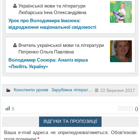
Української мови та літератури
Любарська Інна Олександрівна
Урок про Володимира Івасюка:
відродження національної свідомості
Вчитель української мови та літератури
Петренко Ольга Павлівна
Володимир Сосюра: Аналіз вірша
«Любіть Україну»
Конспекти уроків
Зарубіжна література
6 клас
22 Березня 2017
(
)
5
ВІДГУКИ ТА ПРОПОЗИЦІЇ
Ваша e-mail адреса не оприлюднюватиметься.
Обов’язкові
поля позначені
*