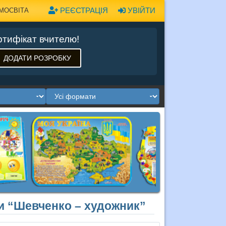
РЕЄСТРАЦІЯ
УВІЙТИ
МОСВІТА
тифікат вчителю!
ДОДАТИ РОЗРОБКУ
ри “Шевченко – художник”