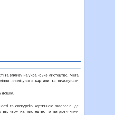
ті та впливу на українське мистецтво. Мета
іння аналізувати картини та виховувати
а дошка.
ності та екскурсію картинною галереєю, де
го впливом на мистецтво та патріотичними