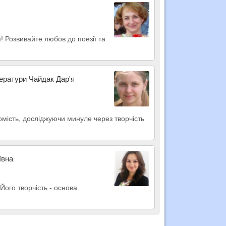
! Розвивайте любов до поезії та
тератури Чайдак Дар'я
домість, досліджуючи минуле через творчість
ївна
Його творчість - основа