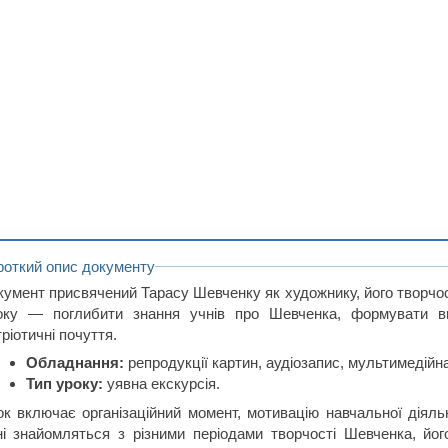
роткий опис документу
кумент присвячений Тарасу Шевченку як художнику, його творчос
оку — поглибити знання учнів про Шевченка, формувати вм
ріотичні почуття.
Обладнання:
репродукції картин, аудіозапис, мультимедійн
Тип уроку:
уявна екскурсія.
ок включає організаційний момент, мотивацію навчальної діяль
ні знайомляться з різними періодами творчості Шевченка, йо