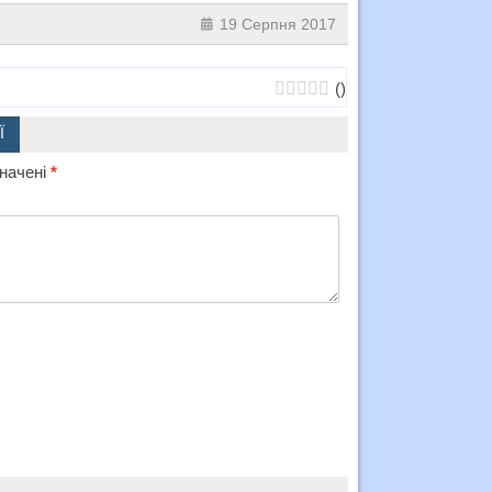
19 Серпня 2017
(
)
Ї
значені
*