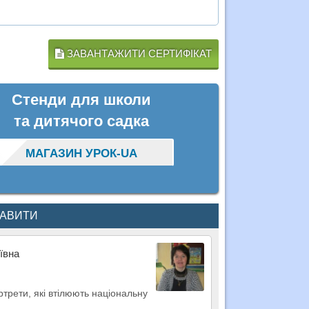
ЗАВАНТАЖИТИ СЕРТИФІКАТ
Стенди для школи
та дитячого садка
МАГАЗИН УРОК-UA
КАВИТИ
ївна
ртрети, які втілюють національну