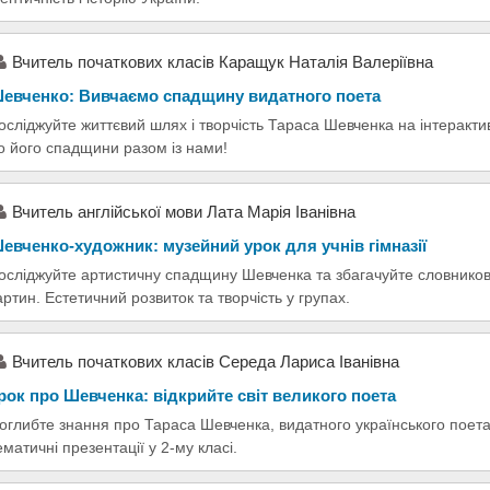
Вчитель початкових класів Каращук Наталія Валеріївна
евченко: Вивчаємо спадщину видатного поета
осліджуйте життєвий шлях і творчість Тараса Шевченка на інтеракти
о його спадщини разом із нами!
Вчитель англійської мови Лата Марія Іванівна
евченко-художник: музейний урок для учнів гімназії
осліджуйте артистичну спадщину Шевченка та збагачуйте словникови
артин. Естетичний розвиток та творчість у групах.
Вчитель початкових класів Середа Лариса Іванівна
рок про Шевченка: відкрийте світ великого поета
оглибте знання про Тараса Шевченка, видатного українського поета
ематичні презентації у 2-му класі.