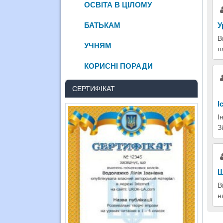
ОСВІТА В ЦІЛОМУ
БАТЬКАМ
У
В
УЧНЯМ
п
КОРИСНІ ПОРАДИ
СЕРТИФІКАТ
І
І
З
Ш
В
н