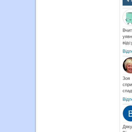
4 
Вчит
уявн
відс
Відп
Зоя 
спри
спад
Відп
Дяку