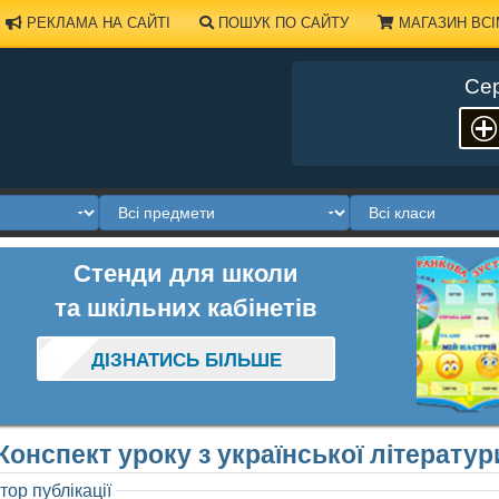
РЕКЛАМА НА САЙТІ
ПОШУК ПО САЙТУ
МАГАЗИН ВСІ
Сер
Стенди для школи
та шкільних кабінетів
ДІЗНАТИСЬ БІЛЬШЕ
Конспект уроку з української літерату
тор публікації