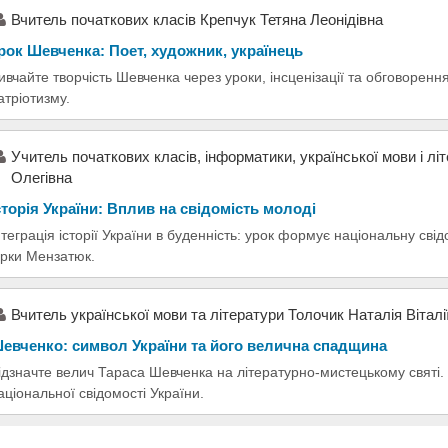
Вчитель початкових класів Крепчук Тетяна Леонідівна
рок Шевченка: Поет, художник, українець
ивчайте творчість Шевченка через уроки, інсценізації та обговорення
атріотизму.
Учитель початкових класів, інформатики, української мови і лі
Олегівна
сторія України: Вплив на свідомість молоді
нтеграція історії України в буденність: урок формує національну сві
ірки Мензатюк.
Вчитель української мови та літератури Толочик Наталія Віталі
евченко: символ України та його велична спадщина
ідзначте велич Тараса Шевченка на літературно-мистецькому святі. 
аціональної свідомості України.