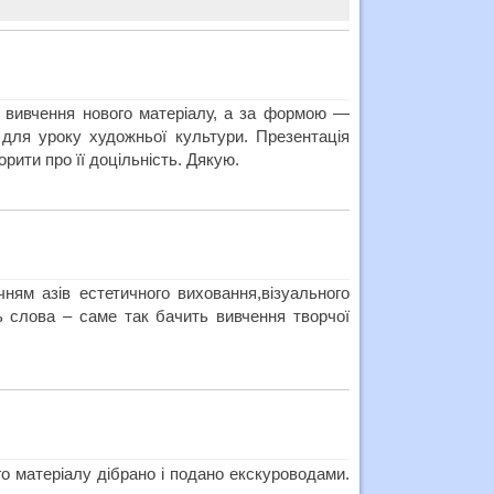
 вивчення нового матеріалу, а за формою —
для уроку художньої культури. Презентація
орити про її доцільність. Дякую.
ням азів естетичного виховання,візуального
ть слова – саме так бачить вивчення творчої
го матеріалу дібрано і подано екскуроводами.