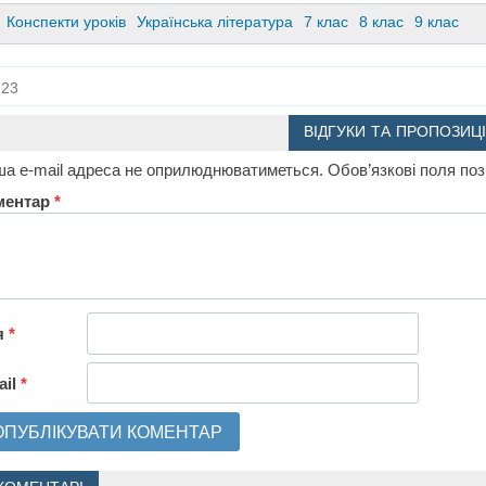
Конспекти уроків
Українська література
7 клас
8 клас
9 клас
23
ВІДГУКИ ТА ПРОПОЗИЦІ
а e-mail адреса не оприлюднюватиметься.
Обов’язкові поля по
ментар
*
я
*
ail
*