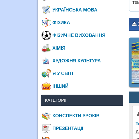
те
УКРАЇНСЬКА МОВА
ФІЗИКА
ФІЗИЧНЕ ВИХОВАННЯ
ХІМІЯ
ХУДОЖНЯ КУЛЬТУРА
Я У СВІТІ
ІНШИЙ
КАТЕГОРІЇ
КОНСПЕКТИ УРОКІВ
Т
ПРЕЗЕНТАЦІЇ
Д
і