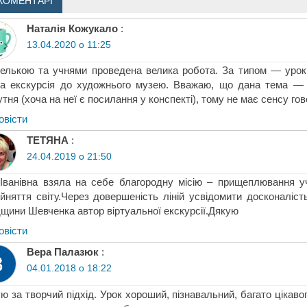
КОМЕНТАРІ
Наталія Кожукало
:
13.04.2020 о 11:25
елькою та учнями проведена велика робота. За типом — урок
а екскурсія до художнього музею. Вважаю, що дана тема — 
утня (хоча на неї є посилання у конспекті), тому не має сенсу гов
овіcти
ТЕТЯНА
:
24.04.2019 о 21:50
Іванівна взяла на себе благородну місію – прищеплювання уч
йняття світу.Через довершеність ліній усвідомити досконаліс
щини Шевченка автор віртуальної екскурсії.Дякую
овіcти
Вера Палазюк
:
04.01.2018 о 18:22
ю за творчий підхід. Урок хороший, пізнавальний, багато цікаво