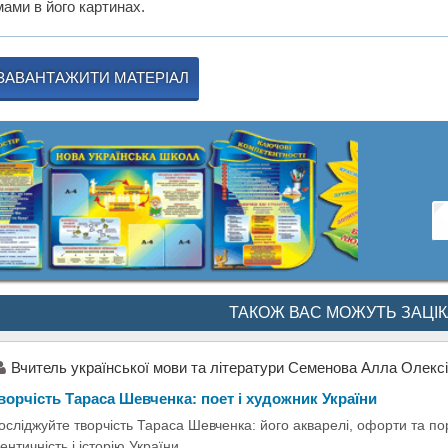
мами в його картинах.
ЗАВАНТАЖИТИ МАТЕРІАЛ
ТАКОЖ ВАС МОЖУТЬ ЗАЦІ
Вчитель української мови та літератури Семенова Алла Олексі
ворчість Тараса Шевченка: поет і художник України
осліджуйте творчість Тараса Шевченка: його акварелі, офорти та по
дентичність і історію України.