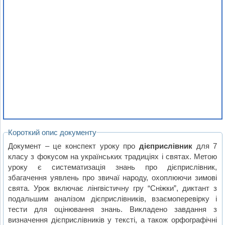
Короткий опис документу
Документ – це конспект уроку про
дієприслівник
для 7
класу з фокусом на українських традиціях і святах. Метою
уроку є систематизація знань про дієприслівник,
збагачення уявлень про звичаї народу, охоплюючи зимові
свята. Урок включає лінгвістичну гру “Сніжки”, диктант з
подальшим аналізом дієприслівників, взаємоперевірку і
тести для оцінювання знань. Викладено завдання з
визначення дієприслівників у тексті, а також орфографічні