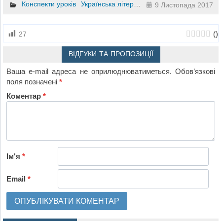
Конспекти уроків
Українська література
Українська мова
5
9 Листопада 2017
(
)
27
ВІДГУКИ ТА ПРОПОЗИЦІЇ
Ваша e-mail адреса не оприлюднюватиметься.
Обов’язкові
поля позначені
*
Коментар
*
Ім'я
*
Email
*