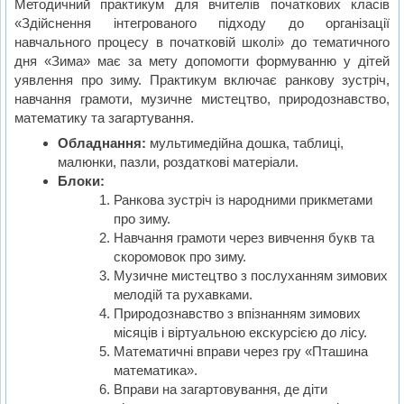
Методичний практикум для вчителів початкових класів
«Здійснення інтегрованого підходу до організації
навчального процесу в початковій школі» до тематичного
дня «Зима» має за мету допомогти формуванню у дітей
уявлення про зиму. Практикум включає ранкову зустріч,
навчання грамоти, музичне мистецтво, природознавство,
математику та загартування.
Обладнання:
мультимедійна дошка, таблиці,
малюнки, пазли, роздаткові матеріали.
Блоки:
Ранкова зустріч із народними прикметами
про зиму.
Навчання грамоти через вивчення букв та
скоромовок про зиму.
Музичне мистецтво з послуханням зимових
мелодій та рухавками.
Природознавство з впізнанням зимових
місяців і віртуальною екскурсією до лісу.
Математичні вправи через гру «Пташина
математика».
Вправи на загартовування, де діти