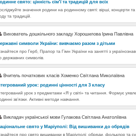
одинне свято: цінність сім'ї та традицій для всіх
осліджуйте значення родини на родинному святі: вірші, концерти та
оду та традицій.
Вихователь дошкільного закладу Хорошилова Ірина Павлівна
ержавні символи України: вивчаємо разом з дітьми
ізнайтеся про Герб, Прапор та Гімн України на занятті з українознав
о державних символів.
Вчитель початкових класiв Хоменко Свiтлана Миколаївна
нтегрований урок: родинні цінності для 3 класу
нтегрований урок з предметами «Я у світі» та читання. Формує уявле
одинні зв’язки. Активні методи навчання.
Викладач української мови Гулакова Світлана Анатоліївна
аціональне свято у Маріуполі: Від вишиванки до обрядів
ізнайтеся про свято вишиванки в Маріуполі: обряди, фольклор та су