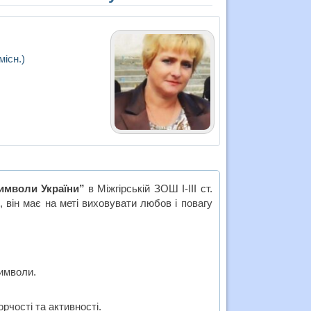
місн.)
имволи України”
в Міжгірській ЗОШ I-III ст.
він має на меті виховувати любов і повагу
символи.
рчості та активності.