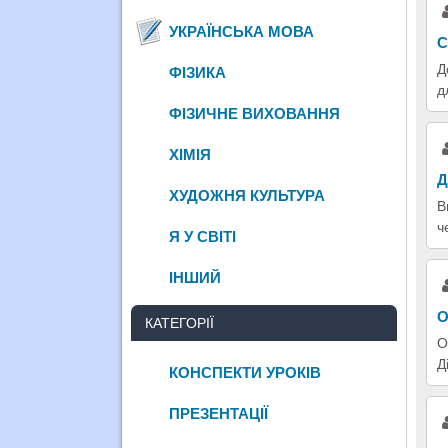
УКРАЇНСЬКА МОВА
С
Д
ФІЗИКА
д
ФІЗИЧНЕ ВИХОВАННЯ
ХІМІЯ
Д
ХУДОЖНЯ КУЛЬТУРА
В
ч
Я У СВІТІ
ІНШИЙ
О
КАТЕГОРІЇ
О
Д
КОНСПЕКТИ УРОКІВ
ПРЕЗЕНТАЦІЇ