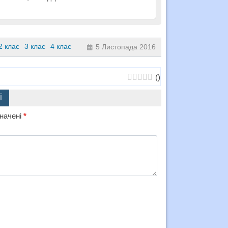
2 клас
3 клас
4 клас
5 Листопада 2016
(
)
Ї
значені
*