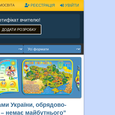
РЕЄСТРАЦІЯ
УВІЙТИ
МОСВІТА
тифікат вчителю!
ДОДАТИ РОЗРОБКУ
ми України, обрядово-
 – немає майбутнього”