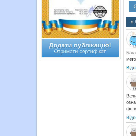
6 
Додати публікацію!
Отримати сертифікат
Бага
мето
Відп
Вели
озна
форм
Відп