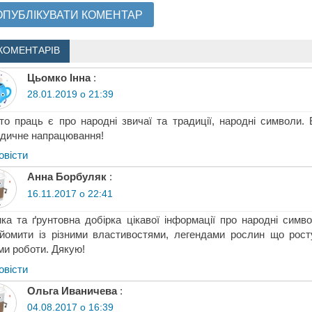
КОМЕНТАРІВ
Цьомко Інна
:
28.01.2019 о 21:39
то праць є про народні звичаї та традиції, народні символи.
дичне напрацювання!
овіcти
Анна Борбуляк
:
16.11.2017 о 22:41
ка та ґрунтовна добірка цікавої інформації про народні сим
йомити із різними властивостями, легендами рослин що ростут
и роботи. Дякую!
овіcти
Ольга Иваничева
:
04.08.2017 о 16:39