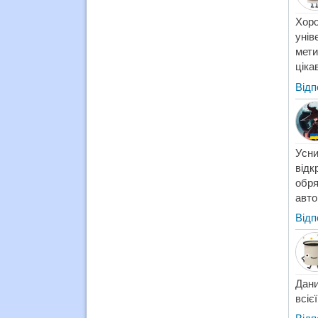
Хор
унів
мети
ціка
Відп
Усни
відк
обря
авто
Відп
Дани
всіє