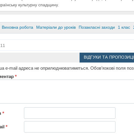
країнську культурну спадщину.
Виховна робота
Матеріали до уроків
Позакласні заходи
1 клас
11
ВІДГУКИ ТА ПРОПОЗИЦІ
а e-mail адреса не оприлюднюватиметься.
Обов’язкові поля по
ментар
*
я
*
ail
*