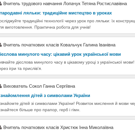
Вчитель трудового навчання Лопачук Тетяна Ростиславівна
тародавні ляльки: традиційне мистецтво в уроках
осліджуйте традиційні технології через урок про ляльки: їх конструкці
ля виготовлення. Практична робота для учнів!
Вчитель початкових класів Ковальчук Галина Іванівна
ієслова минулого часу: цікавий урок української мови
ивчайте дієслова минулого часу в цікавому уроці з української мови!
ерез ігри та прислів'я.
Вихователь Сокол Ганна Сергіївна
знайомлення дітей з символами України
знайомте дітей зі символами України! Розвиток мислення й мови чере
ізнайтеся більше про прапор, герб і гімн.
Вчитель початкових класів Христюк Інна Миколаївна