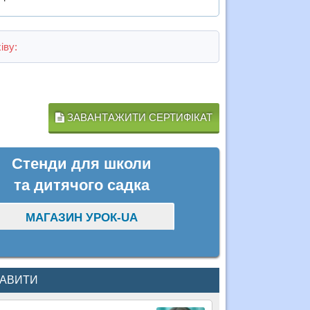
іву:
ЗАВАНТАЖИТИ СЕРТИФІКАТ
Стенди для школи
та дитячого садка
МАГАЗИН УРОК-UA
КАВИТИ