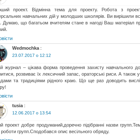
оший проект. Відмінна тема для проекту. Робота з прое
ерсальних навчальних дій у молодших школярів. Ви вирішили всі
. Думаю, що багатьом вчителям стане в нагоді Ваш матеріал при
вий.
овіcти
Wedmochka
:
23.07.2017 о 12:12
й журнал – цікава форма проведення захисту навчального дос
ритися, розвиває їх лексичний запас, ораторські риси. А також 
дами та традиціями рідного краю. Що ще раз доводить висл
ру!
овіcти
tusia
:
12.06.2017 о 13:54
й проект добре продуманий,доречно підібранні назви групп.Тем
ї роботи групп.Сподобався опис весільного обряду.