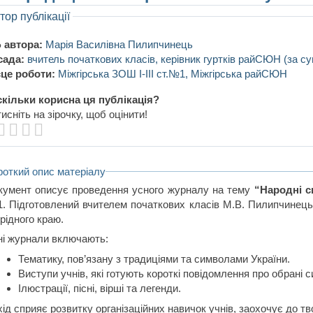
тор публікації
 автора:
Марія Василівна Пилипчинець
сада:
вчитель початкових класів, керівник гуртків райСЮН (за су
це роботи:
Міжгірська ЗОШ I-III ст.№1, Міжгірська райСЮН
кільки корисна ця публікація?
исніть на зірочку, щоб оцінити!
роткий опис матеріалу
кумент описує проведення усного журналу на тему
“Народні с
. Підготовлений вчителем початкових класів М.В. Пилипчинець, 
рідного краю.
ні журнали включають:
Тематику, пов’язану з традиціями та символами України.
Виступи учнів, які готують короткі повідомлення про обрані 
Ілюстрації, пісні, вірші та легенди.
ід сприяє розвитку організаційних навичок учнів, заохочує до тво