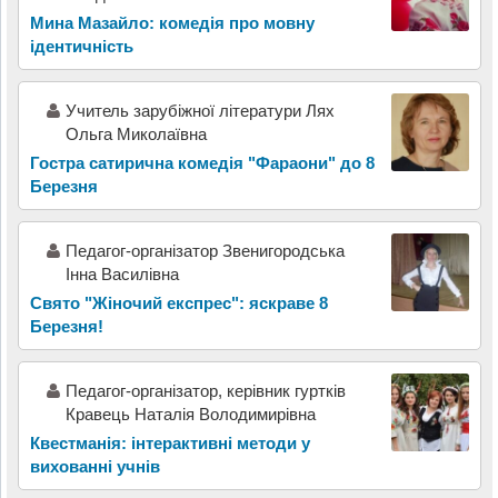
Мина Мазайло: комедія про мовну
ідентичність
Учитель зарубіжної літератури Лях
Ольга Миколаївна
Гостра сатирична комедія "Фараони" до 8
Березня
Педагог-організатор Звенигородська
Інна Василівна
Свято "Жіночий експрес": яскраве 8
Березня!
Педагог-організатор, керівник гуртків
Кравець Наталія Володимирівна
Квестманія: інтерактивні методи у
вихованні учнів