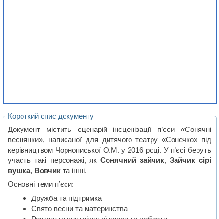
Короткий опис документу
Документ містить сценарій інсценізації п’єси «Сонячні
веснянки», написаної для дитячого театру «Сонечко» під
керівництвом Чорнописької О.М. у 2016 році. У п’єсі беруть
участь такі персонажі, як
Сонячний зайчик
,
Зайчик сірі
вушка
,
Вовчик
та інші.
Основні теми п’єси:
Дружба та підтримка
Свято весни та материнства
Розкриття внутрішньої краси та доброти