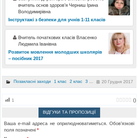
вчитель основ здоров’я Черниш Ірина
Володимирівна
Інструктажі з безпеки для учнів 1-11 класів
Вчитель початкових класів Власенко
Людмила Іванівна
Розвиток мовлення молодших школярів
– посібник 2017
Позакласні заходи
1 клас
2 клас
3 клас
4 клас
20 Грудня 2017
(
)
1
ВІДГУКИ ТА ПРОПОЗИЦІЇ
Ваша e-mail адреса не оприлюднюватиметься.
Обов’язкові
поля позначені
*