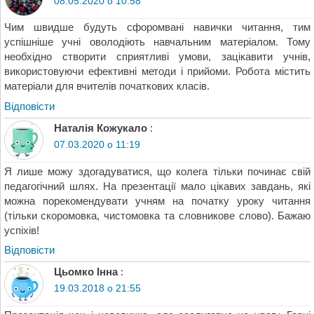
08.05.2020 о 10:58
Чим швидше будуть сфоромвані навички читання, тим
успішніше учні оволодіють навчальним матеріалом. Тому
необхідно створити сприятливі умови, зацікавити учнів,
використовуючи ефективні методи і прийоми. Робота містить
матеріали для вчителів початкових класів.
Відповіcти
Наталія Кожукало
:
07.03.2020 о 11:19
Я лише можу здогадуватися, що колега тільки починає свій
педагогічний шлях. На презентації мало цікавих завдань, які
можна порекомендувати учням на початку уроку читання
(тільки скоромовка, чистомовка та словникове слово). Бажаю
успіхів!
Відповіcти
Цьомко Інна
:
19.03.2018 о 21:55