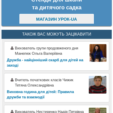
та дитячого садка
МАГАЗИН УРОК-UA
ТАКОЖ ВАС МОЖУТЬ ЗАЦІКАВИТИ
Вихователь групи продовженого дня
Манелюк Ольга Валеріївна
Дружба - найцінніший скарб для дітей на
заході
Вчитель початкових класів Чижик
Тетяна Олександрівна
Виховна година для дітей: Правила
дружби та взаємодії
Вихователь Нестеренко Надія Петрівна