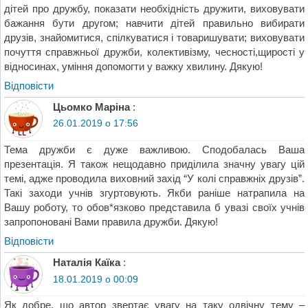
дітей про дружбу, показати необхідність дружити, виховувати
бажання бути другом; навчити дітей правильно вибирати
друзів, знайомитися, спілкуватися і товаришувати; виховувати
почуття справжньої дружби, колективізму, чесності,щирості у
відносинах, уміння допомогти у важку хвилину. Дякую!
Відповіcти
Цьомко Маріна
:
26.01.2019 о 17:56
Тема дружби є дуже важливою. Сподобалась Ваша
презентація. Я також нещодавно приділила значну увагу цій
темі, адже проводила виховний захід “У колі справжніх друзів”.
Такі заходи учнів згуртовують. Якби раніше натрапила на
Вашу роботу, то обов*язково представила б увазі своїх учнів
запропоновані Вами правила дружби. Дякую!
Відповіcти
Наталія Каїка
:
18.01.2019 о 00:09
Як добре, що автор звертає увагу на таку одвічну тему –