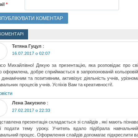
ail
*
КОМЕНТАРІ
Тетяна Гуцул
:
16.07.2017 о 02:07
со Михайлівно! Дякую за презентацію, яка розповідає про сві
о оформлена, добре сприймається в запропонованій кольоровій 
 динамічним та позитивним, активізує діяльність учнів, урізно
авальних процесів учнів. Успіхів Вам та креативності!.
овіcти
Лєна Закусило
:
27.02.2017 о 22:33
ставлена презентація складається зі слайдів , які мають пізна
лі подати тему уроку. Учитель вдало підібрала навчальний
авальний процес. Оформлення слайдів допомагає підкреслити в