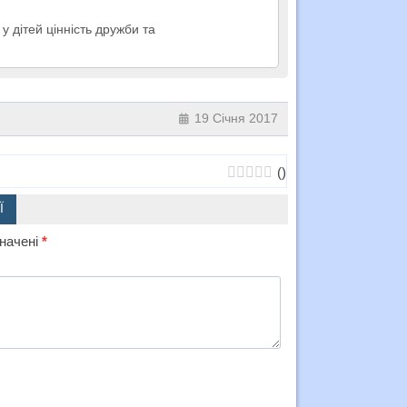
у дітей цінність дружби та
19 Січня 2017
(
)
Ї
значені
*