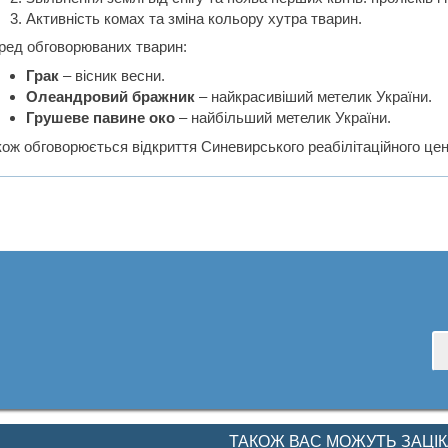
Активність комах та зміна кольору хутра тварин.
ред обговорюваних тварин:
Грак
– вісник весни.
Олеандровий бражник
– найкрасивіший метелик України.
Грушеве павине око
– найбільший метелик України.
кож обговорюється відкриття Синевирського реабілітаційного це
ТАКОЖ ВАС МОЖУТЬ ЗАЦІ