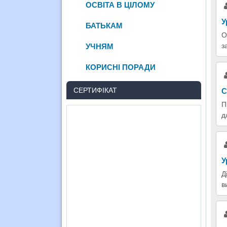
ОСВІТА В ЦІЛОМУ
У
БАТЬКАМ
О
з
УЧНЯМ
КОРИСНІ ПОРАДИ
СЕРТИФІКАТ
С
П
д
У
Д
в