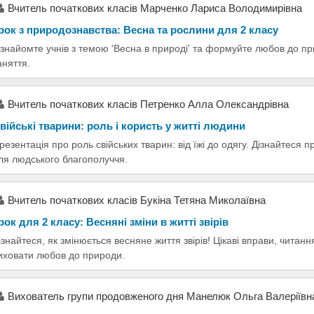
Вчитель початкових класів Марченко Лариса Володимирівна
рок з природознавства: Весна та рослини для 2 класу
знайомте учнів з темою 'Весна в природі' та формуйте любов до пр
аняття.
Вчитель початкових класів Петренко Алла Олександрівна
війські тварини: роль і користь у житті людини
резентація про роль свійських тварин: від їжі до одягу. Дізнайтеся п
ля людського благополуччя.
Вчитель початкових класів Букіна Тетяна Миколаївна
рок для 2 класу: Весняні зміни в житті звірів
ізнайтеся, як змінюється весняне життя звірів! Цікаві вправи, читан
иховати любов до природи.
Вихователь групи продовженого дня Манелюк Ольга Валеріївн