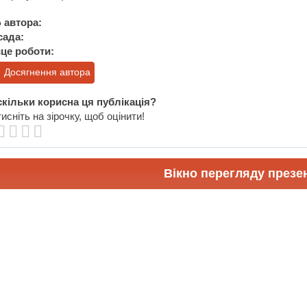
 автора:
сада:
це роботи:
Досягнення автора
кільки корисна ця публікація?
исніть на зірочку, щоб оцінити!
Вікно перегляду презен