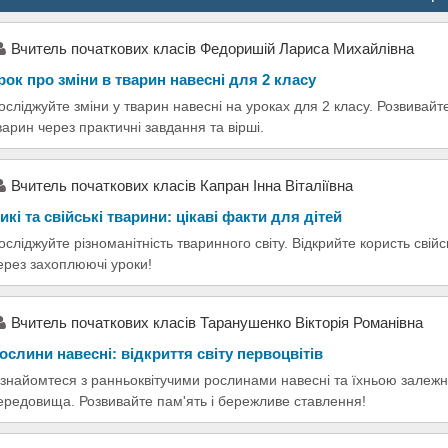
Вчитель початкових класів Федоришій Лариса Михайлівна
рок про зміни в тварин навесні для 2 класу
осліджуйте зміни у тварин навесні на уроках для 2 класу. Розвивайт
варин через практичні завдання та вірші.
Вчитель початкових класів Капран Інна Віталіївна
икі та свійські тварини: цікаві факти для дітей
осліджуйте різноманітність тваринного світу. Відкрийте користь свій
ерез захоплюючі уроки!
Вчитель початкових класів Таранушенко Вікторія Романівна
ослини навесні: відкриття світу первоцвітів
знайомтеся з ранньоквітучими рослинами навесні та їхньою залежн
ередовища. Розвивайте пам'ять і бережливе ставлення!