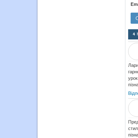
Em
4 
Лари
гарн
урок
пізн
Відп
Пред
сти
пізн