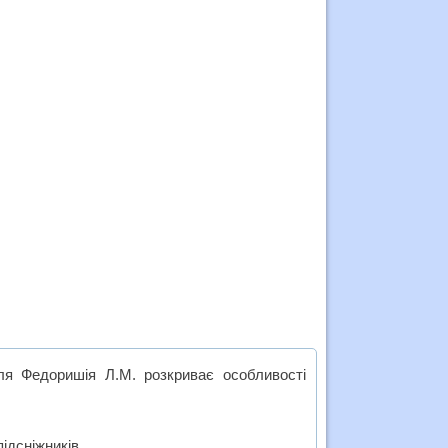
еля Федоришія Л.М. розкриває особливості
підсніжників.