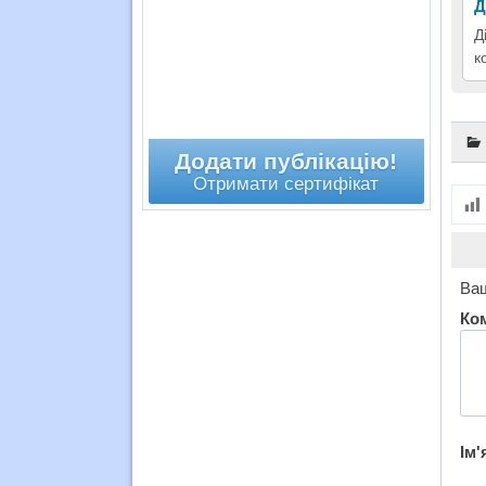
Д
Д
к
Додати публікацію!
Отримати сертифікат
Ваш
Ко
Ім'