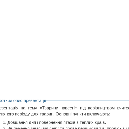
роткий опис презентації
езентація на тему «Тварини навесні» під керівництвом вчит
сняного періоду для тварин. Основні пункти включають:
Довшання дня і повернення птахів з теплих країв.
Звільнення землі від снігу та поява перших квітів: пролісків і 