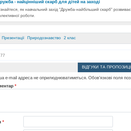
ружба - найцінніший скарб для дітей на заході
ізнайтеся, як навчальний захід "Дружба-найбільший скарб" розвиває 
олективної роботи.
Презентації
Природознавство
2 клас
77
ВІДГУКИ ТА ПРОПОЗИЦІ
а e-mail адреса не оприлюднюватиметься.
Обов’язкові поля по
ментар
*
я
*