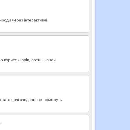
ироди через інтерактивні
ро користь корів, овець, коней
ня та творчі завдання допоможуть
а