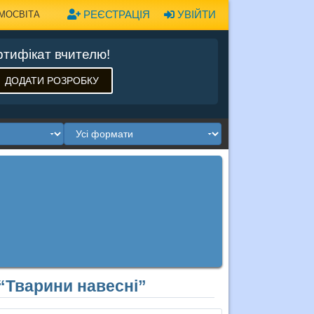
РЕЄСТРАЦІЯ
УВІЙТИ
МОСВІТА
тифікат вчителю!
ДОДАТИ РОЗРОБКУ
“Тварини навесні”