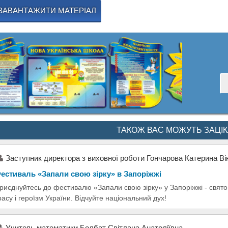
ЗАВАНТАЖИТИ МАТЕРІАЛ
ТАКОЖ ВАС МОЖУТЬ ЗАЦІ
Заступник директора з виховної роботи Гончарова Катерина Ві
естиваль «Запали свою зірку» в Запоріжжі
риєднуйтесь до фестивалю «Запали свою зірку» у Запоріжжі - свято у
расу і героїзм України. Відчуйте національний дух!
Учитель математики Болбат Світлана Анатоліївна