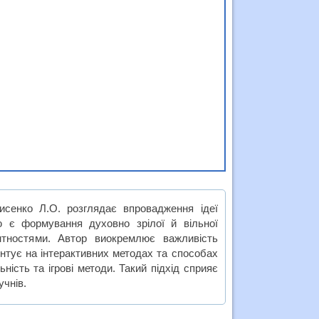
исенко Л.О. розглядає впровадження ідеї
ю є формування духовно зрілої й вільної
нтностями. Автор виокремлює важливість
центує на інтерактивних методах та способах
ьність та ігрові методи. Такий підхід сприяє
учнів.