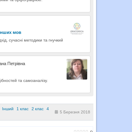
 інших мов
хід, сучасні методики та гнучкий
ана Петрівна
ібностей та самоаналізу.
Інший
1 клас
2 клас
4
5 Березня 2018