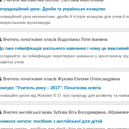
етрадиційний урок: Дроби та українське козацтво
нноваційний урок математики: дроби й історія козацтва для учнів 6 
икористанням мультимедіа.
Вчитель початкових класів Водолажко Лілія Іванівна
о таке гейміфікація шкільного навчання і чому це важливий
осліджуйте, як гейміфікація перетворює навчання у захоплюючу гру
озвиток учнів.
Вчитель початкових класів Жукова Євгенія Олександрівна
онкурс "Учитель року – 2017": Початкова освіта
нноваційні уроки від Жукової Є.О. про природу для розвитку та навча
Вчителі англійської мови Зубова Віта Володимрівна, Абрамови
чимося читати: посібник з англійської для дітей
чимося читати - посібник для дітей і батьків із вправами, транскри