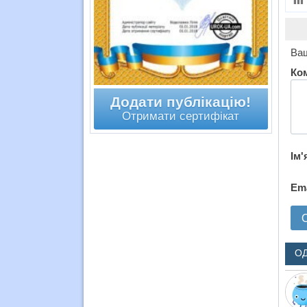
Ваш
Ко
Додати публікацію!
Отримати сертифікат
Ім'
Em
О