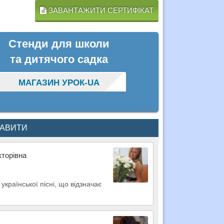
ЗАВАНТАЖИТИ СЕРТИФІКАТ
Стенди для школи
та дитячого садка
МАГАЗИН УРОК-UA
КАВИТИ
кторівна
країнської пісні, що відзначає