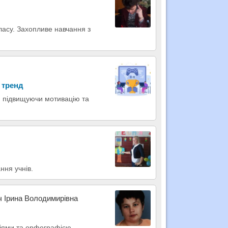
класу. Захопливе навчання з
 тренд
, підвищуючи мотивацію та
ння учнів.
ч Ірина Володимирівна
пціями та орфографією.