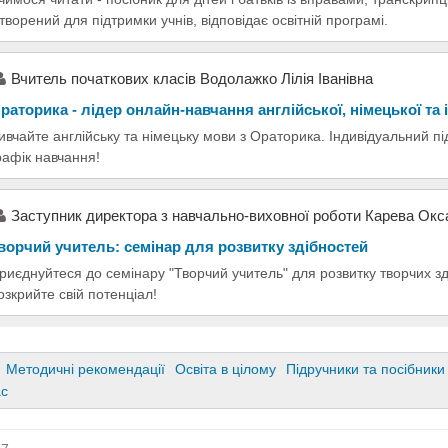
творений для підтримки учнів, відповідає освітній програмі.
Вчитель початкових класів Водолажко Лілія Іванівна
раторика - лідер онлайн-навчання англійської, німецької та
ивчайте англійську та німецьку мови з Ораторика. Індивідуальний під
рафік навчання!
Заступник директора з навчально-виховної роботи Карева Окс
ворчий учитель: семінар для розвитку здібностей
риєднуйтеся до семінару "Творчий учитель" для розвитку творчих зд
озкрийте свій потенціал!
Методичні рекомендації
Освіта в цілому
Підручники та посібники
ас