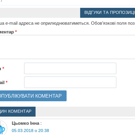
7
ВІДГУКИ ТА ПРОПОЗИЦІ
а e-mail адреса не оприлюднюватиметься.
Обов’язкові поля по
ментар
*
я
*
ail
*
ДИН КОМЕНТАР
Цьомко Інна
:
05.03.2018 о 20:38