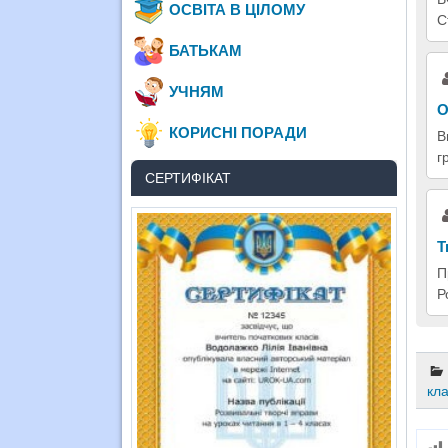
ОСВІТА В ЦІЛОМУ
С
БАТЬКАМ
УЧНЯМ
О
КОРИСНІ ПОРАДИ
В
г
СЕРТИФІКАТ
Т
П
Р
кл