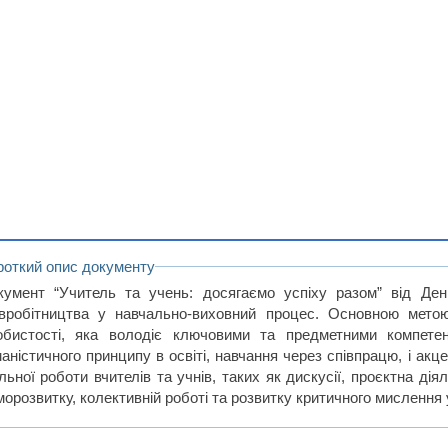
роткий опис документу
кумент “Учитель та учень: досягаємо успіху разом” від Ден
івробітництва у навчально-виховний процес. Основною мето
обистості, яка володіє ключовими та предметними компете
маністичного принципу в освіті, навчання через співпрацю, і ак
льної роботи вчителів та учнів, таких як дискусії, проєктна діял
орозвитку, колективній роботі та розвитку критичного мислення 