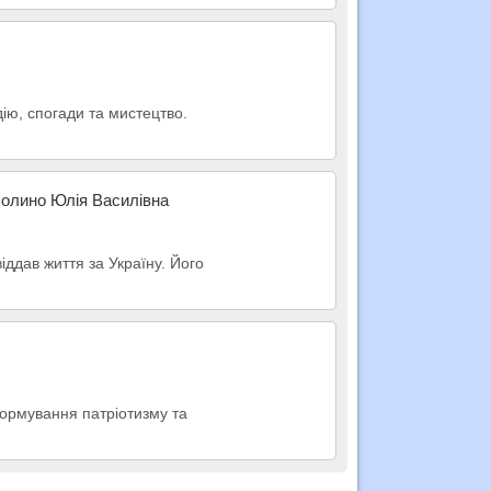
ю, спогади та мистецтво.
 Волино Юлія Василівна
іддав життя за Україну. Його
формування патріотизму та