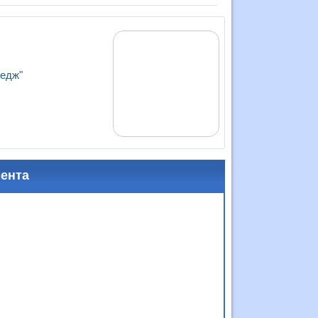
ледж"
мента