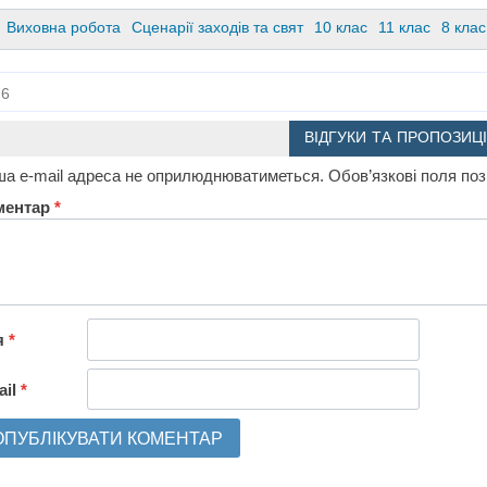
Виховна робота
Сценарії заходів та свят
10 клас
11 клас
8 клас
6
ВІДГУКИ ТА ПРОПОЗИЦІ
а e-mail адреса не оприлюднюватиметься.
Обов’язкові поля по
ментар
*
я
*
ail
*