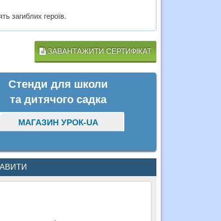
ть загиблих героїв.
ЗАВАНТАЖИТИ СЕРТИФІКАТ
Стенди для школи
та дитячого садка
МАГАЗИН УРОК-UA
КАВИТИ