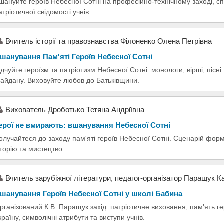
шануйте героїв Небесної Сотні на професійно-технічному заході,
атріотичної свідомості учнів.
Вчитель історії та правознавства Філоненко Олена Петрівна
шанування Пам'яті Героїв Небесної Сотні
ідчуйте героїзм та патріотизм Небесної Сотні: монологи, вірші, пісні 
айдану. Виховуйте любов до Батьківщини.
Вихователь Дроботько Тетяна Андріївна
ерої не вмирають: вшанування Небесної Сотні
олучайтеся до заходу пам'яті героїв Небесної Сотні. Сценарій форм
сторію та мистецтво.
Вчитель зарубіжної літератури, педагог-організатор Паращук К
шанування Героїв Небесної Сотні у школі Бабина
рганізований К.В. Паращук захід: патріотичне виховання, пам'ять ге
країну, символічні атрибути та виступи учнів.