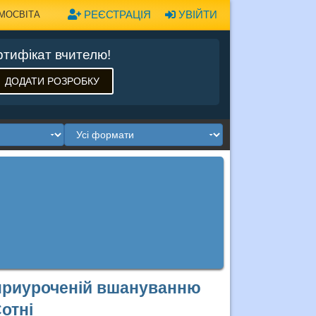
РЕЄСТРАЦІЯ
УВІЙТИ
МОСВІТА
тифікат вчителю!
ДОДАТИ РОЗРОБКУ
 приуроченій вшануванню
Cотні