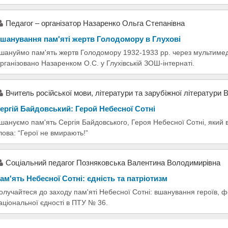
Педагог – організатор Назаренко Ольга Степанівна
шанування пам'яті жертв Голодомору в Глухові
шануймо пам'ять жертв Голодомору 1932-1933 рр. через мультимеді
рганізовано Назаренком О.С. у Глухівській ЗОШ-інтернаті.
Вчитель російської мови, літератури та зарубіжної літератури
ергій Байдовський: Герой Небесної Сотні
шануємо пам'ять Сергія Байдовського, Героя Небесної Сотні, який в
лова: “Герої не вмирають!”
Соціальний педагог Позняковська Валентина Володимирівна
ам'ять Небесної Сотні: єдність та патріотизм
олучайтеся до заходу пам'яті Небесної Сотні: вшанування героїв, 
аціональної єдності в ПТУ № 36.