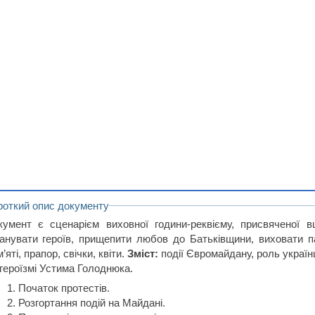
роткий опис документу
кумент є сценарієм виховної години-реквієму, присвяченої 
анувати героїв, прищепити любов до Батьківщини, виховати па
’яті, прапор, свічки, квіти.
Зміст:
події Євромайдану, роль україн
 героїзмі Устима Голоднюка.
Початок протестів.
Розгортання подій на Майдані.