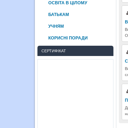
ОСВІТА В ЦІЛОМУ
БАТЬКАМ
В
УЧНЯМ
В
О
КОРИСНІ ПОРАДИ
СЕРТИФІКАТ
С
В
с
П
Д
н