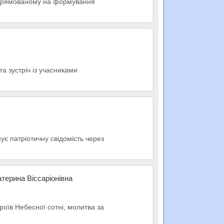
 спрямованому на формування
та зустріч із учасниками
ує патріотичну свідомість через
атерина Віссаріонівна
роїв Небесної сотні, молитва за