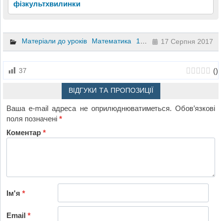
фізкультхвилинки
Матеріали до уроків
Математика
1 клас
2 клас
3 клас
4 
17 Серпня 2017
(
)
37
ВІДГУКИ ТА ПРОПОЗИЦІЇ
Ваша e-mail адреса не оприлюднюватиметься.
Обов’язкові
поля позначені
*
Коментар
*
Ім'я
*
Email
*