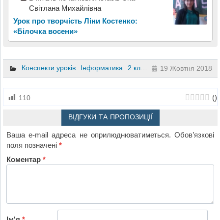
Світлана Михайлівна
Урок про творчість Ліни Костенко:
«Білочка восени»
Конспекти уроків
Інформатика
2 клас
19 Жовтня 2018
(
)
110
ВІДГУКИ ТА ПРОПОЗИЦІЇ
Ваша e-mail адреса не оприлюднюватиметься.
Обов’язкові
поля позначені
*
Коментар
*
Ім'я
*