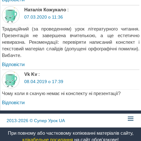
Наталія Кожукало
:
07.03.2020 о 11:36
Традиційний (за проведенням) урок літературного читання.
Презентація не завершена вчителькою, а ще естетично
невиразна. Рекомендації: перевіряти написаний конспект і
текстовий матеріал слайдів (допущені орфографічні помилки).
Вибачте.
Відповіcти
Vk Kv
:
08.04.2019 о 17:39
Чому коли я скачую немає ні конспекту ні презентації?
Відповіcти
2013-2026
© Супер Урок UA
При повному або частковому копіюванні матеріалів сайту,
клікабельне посилання
на сайт обов'язкове!