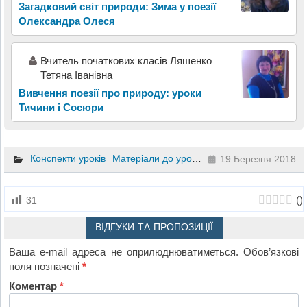
Загадковий світ природи: Зима у поезії
Олександра Олеся
Вчитель початкових класів Ляшенко
Тетяна Іванівна
Вивчення поезії про природу: уроки
Тичини і Сосюри
Конспекти уроків
Матеріали до уроків
Презентації
Літерат
19 Березня 2018
(
)
31
ВІДГУКИ ТА ПРОПОЗИЦІЇ
Ваша e-mail адреса не оприлюднюватиметься.
Обов’язкові
поля позначені
*
Коментар
*