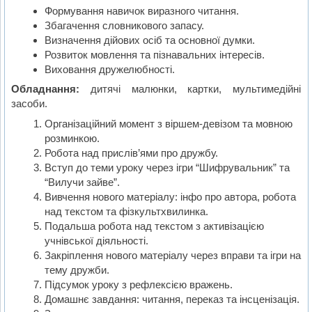
Формування навичок виразного читання.
Збагачення словникового запасу.
Визначення дійових осіб та основної думки.
Розвиток мовлення та пізнавальних інтересів.
Виховання дружелюбності.
Обладнання:
дитячі малюнки, картки, мультимедійні
засоби.
Організаційний момент з віршем-девізом та мовною
розминкою.
Робота над прислів’ями про дружбу.
Вступ до теми уроку через ігри “Шифрувальник” та
“Вилучи зайве”.
Вивчення нового матеріалу: інфо про автора, робота
над текстом та фізкультхвилинка.
Подальша робота над текстом з активізацією
учнівської діяльності.
Закріплення нового матеріалу через вправи та ігри на
тему дружби.
Підсумок уроку з рефлексією вражень.
Домашнє завдання: читання, переказ та інсценізація.