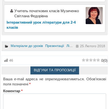
Учитель початкових класів Музиченко
Світлана Федорівна
Інтерактивний урок літератури для 2-4
класів
Матеріали до уроків
Презентації
Літературне читання
2 кл
25 Лютого 2018
0
(
0
)
46
ВІДГУКИ ТА ПРОПОЗИЦІЇ
Ваша e-mail адреса не оприлюднюватиметься.
Обов’язкові
поля позначені
*
Коментар
*