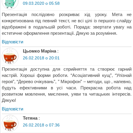
09.03.2020 о 05:58
Презентація послідовно розкриває хід уроку. Мета не
конкретизована під певний текст, не всі цілі із першого слайду
відображені в подальшій роботі. Порада: звертати увагу на
естетичне оформлення презентації. Дякую за розуміння.
Відповіcти
Цьомко Маріна
:
26.02.2018 о 20:01
Презентація доступна для сприйняття та створює гарний
настрій. Хороші форми роботи. “Асоціативний кущ”, “Упізнай
героя”, “Дерево очікувань”, ” Мікрофон” – методи, що , напевно,
будуть ефективними в усі часи. Прекрасна робота над
розвитком мовлення, мислення, уяви та читацьких інтересів.
Дякую!
Відповіcти
Тетяна
:
26.02.2018 о 07:36