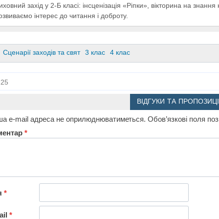
иховний захід у 2-Б класі: інсценізація «Ріпки», вікторина на знання 
озвиваємо інтерес до читання і доброту.
Сценарії заходів та свят
3 клас
4 клас
25
ВІДГУКИ ТА ПРОПОЗИЦІ
а e-mail адреса не оприлюднюватиметься.
Обов’язкові поля по
ментар
*
я
*
ail
*