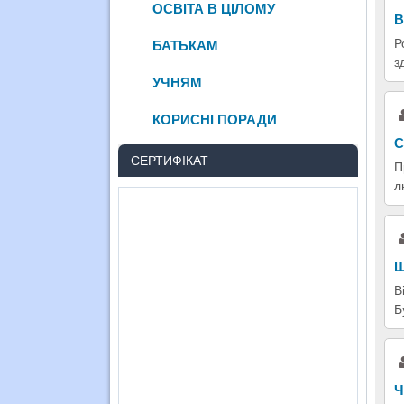
ОСВІТА В ЦІЛОМУ
В
Р
БАТЬКАМ
з
УЧНЯМ
КОРИСНІ ПОРАДИ
С
СЕРТИФІКАТ
П
л
Ш
В
Б
Ч