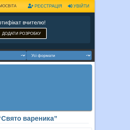
РЕЄСТРАЦІЯ
УВІЙТИ
МОСВІТА
тифікат вчителю!
ДОДАТИ РОЗРОБКУ
 “Свято вареника”