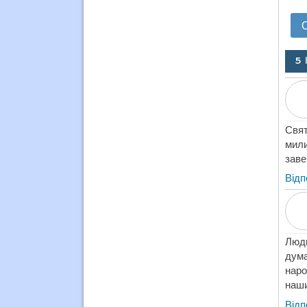
5 
Свят
мили
заве
Відп
Людм
дум
наро
наши
Відп