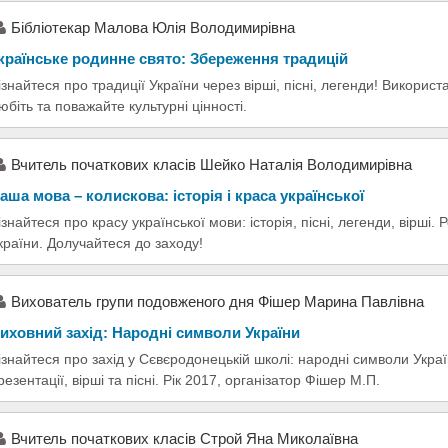
Бібліотекар Малова Юлія Володимирівна
країнське родинне свято: Збереження традицій
ізнайтеся про традиції України через вірші, пісні, легенди! Викорис
юбіть та поважайте культурні цінності.
Вчитель початкових класів Шейко Наталія Володимирівна
аша мова – колискова: історія і краса української
ізнайтеся про красу української мови: історія, пісні, легенди, вірші.
країни. Долучайтеся до заходу!
Вихователь групи подовженого дня Фішер Марина Павлівна
иховний захід: Народні символи України
ізнайтеся про захід у Сєвєродонецькій школі: народні символи Украї
резентації, вірші та пісні. Рік 2017, організатор Фішер М.П.
Вчитель початкових класів Строй Яна Миколаївна