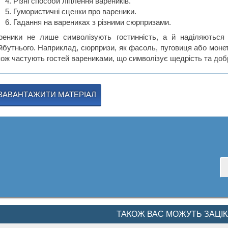
Різні способи ліплення вареників.
Гумористичні сценки про вареники.
Гадання на варениках з різними сюрпризами.
реники не лише символізують гостинність, а й наділяютьс
йбутнього. Наприклад, сюрпризи, як фасоль, пуговиця або монетка
кож частують гостей варениками, що символізує щедрість та доб
ЗАВАНТАЖИТИ МАТЕРІАЛ
ТАКОЖ ВАС МОЖУТЬ ЗАЦІ