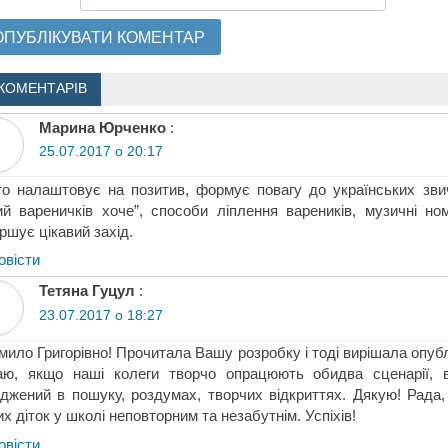
КОМЕНТАРІВ
Марина Юрченко
:
25.07.2017 о 20:17
о налаштовує на позитив, формує повагу до українських звич
й вареничків хоче”, способи ліплення вареників, музичні н
ршує цікавий захід.
овіcти
Тетяна Гуцул
:
23.07.2017 о 18:27
ило Григорівно! Прочитала Вашу розробку і тоді вирішала опублі
аю, якщо наші колеги творчо опрацюють обидва сценарії, в
джений в пошуку, роздумах, творчих відкриттях. Дякую! Рада,
х діток у школі неповторним та незабутнім. Успіхів!
овіcти