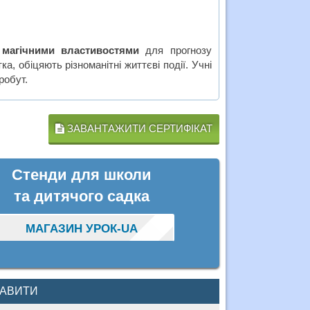
я
магічними властивостями
для прогнозу
, обіцяють різноманітні життєві події. Учні
робут.
ЗАВАНТАЖИТИ СЕРТИФІКАТ
Стенди для школи
та дитячого садка
МАГАЗИН УРОК-UA
КАВИТИ