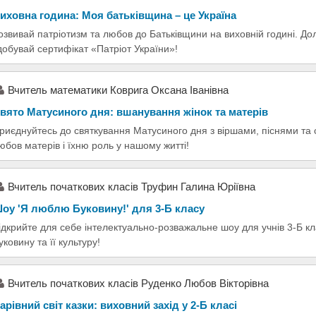
иховна година: Моя батьківщина – це Україна
озвивай патріотизм та любов до Батьківщини на виховній годині. До
добувай сертифікат «Патріот України»!
Вчитель математики Коврига Оксана Іванівна
вято Матусиного дня: вшанування жінок та матерів
риєднуйтесь до святкування Матусиного дня з віршами, піснями та
юбов матерів і їхню роль у нашому житті!
Вчитель початкових класів Труфин Галина Юріївна
оу 'Я люблю Буковину!' для 3-Б класу
ідкрийте для себе інтелектуально-розважальне шоу для учнів 3-Б кл
уковину та її культуру!
Вчитель початкових класів Руденко Любов Вікторівна
арівний світ казки: виховний захід у 2-Б класі