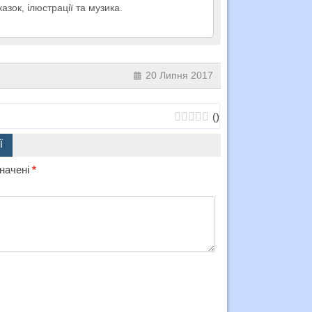
казок, ілюстрації та музика.
20 Липня 2017
(
)
Ї
значені
*