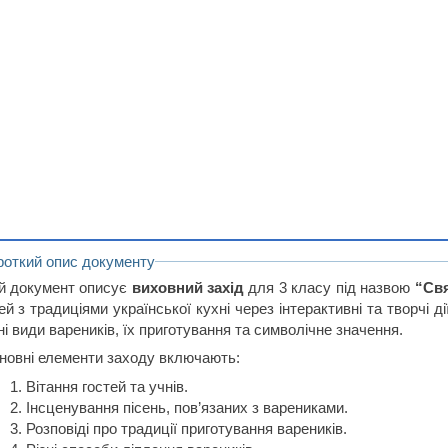
роткий опис документу
й документ описує
виховний захід
для 3 класу під назвою
“Св
ей з традиціями української кухні через інтерактивні та творчі ді
ні види вареників, їх приготування та символічне значення.
новні елементи заходу включають:
Вітання гостей та учнів.
Інсценування пісень, пов’язаних з варениками.
Розповіді про традиції приготування вареників.