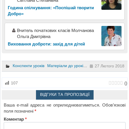
Світлана Степанівна
Година спілкування: «Поспішай творити
Добро»
Вчитель початкових класів Молчанова
Ольга Дмитрівна
Виховання доброти: захід для дітей
Конспекти уроків
Матеріали до уроків
Психологія
1 клас
2
27 Лютого 2018
(
)
107
ВІДГУКИ ТА ПРОПОЗИЦІЇ
Ваша e-mail адреса не оприлюднюватиметься.
Обов’язкові
поля позначені
*
Коментар
*