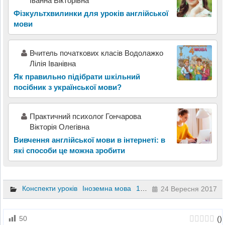
Іванна Вікторівна
Фізкультхвилинки для уроків англійської
мови
Вчитель початкових класів Водолажко
Лілія Іванівна
Як правильно підібрати шкільний
посібник з української мови?
Практичний психолог Гончарова
Вікторія Олегівна
Вивчення англійської мови в інтернеті: в
які способи це можна зробити
Конспекти уроків
Іноземна мова
1 клас
2 клас
3 клас
4 к
24 Вересня 2017
(
)
50