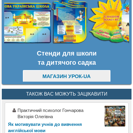
Стенди для школи
та дитячого садка
МАГАЗИН УРОК-UA
ТАКОЖ ВАС МОЖУТЬ ЗАЦІКАВИТИ
Практичний психолог Гончарова
Вікторія Олегівна
Як мотивувати учнів до вивчення
англійської мови