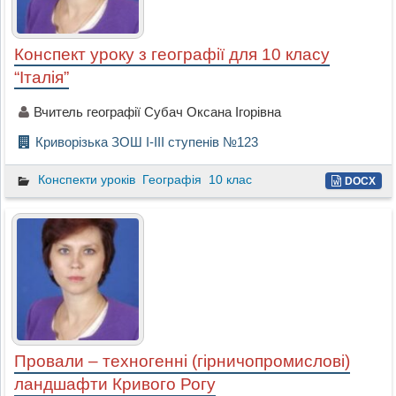
Конспект уроку з географії для 10 класу
“Італія”
Вчитель географії Субач Оксана Ігорівна
Криворізька ЗОШ І-ІІІ ступенів №123
Конспекти уроків
Географія
10 клас
DOCX
Провали – техногенні (гірничопромислові)
ландшафти Кривого Рогу