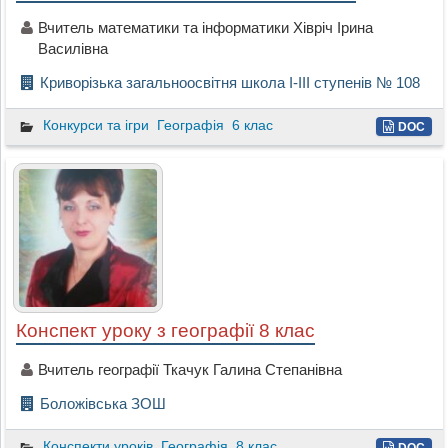
Вчитель математики та інформатики Хівріч Ірина
Василівна
Криворізька загальноосвітня школа І-ІІІ ступенів № 108
Конкурси та ігри
Географія
6 клас
DOC
Конспект уроку з географії 8 клас
Вчитель географії Ткачук Галина Степанівна
Боложівська ЗОШ
Конспекти уроків
Географія
8 клас
DOC