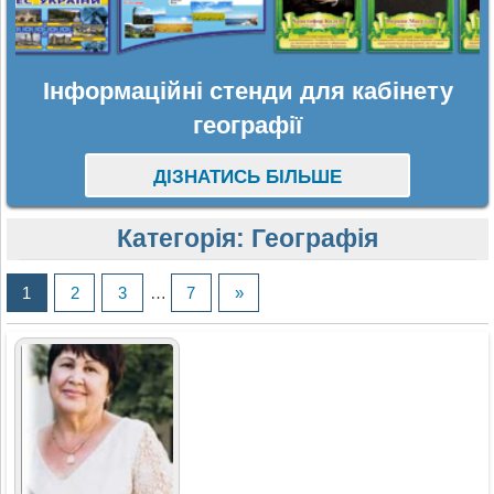
Інформаційні стенди для кабінету
географії
ДІЗНАТИСЬ БІЛЬШЕ
Категорія:
Географія
1
2
3
…
7
»