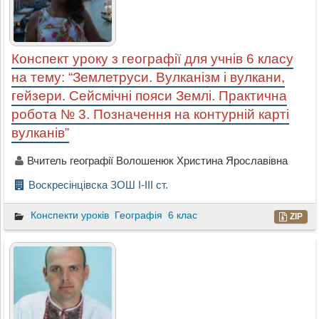
Конспект уроку з географії для учнів 6 класу
на тему: “Землетруси. Вулканізм і вулкани,
гейзери. Сейсмічні пояси Землі. Практична
робота № 3. Позначення на контурній карті
вулканів”
Вчитель географії Волошенюк Христина Ярославівна
Воскресінцівска ЗОШ І-ІІІ ст.
Конспекти уроків
Географія
6 клас
ZIP