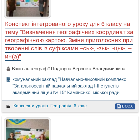
Конспект інтегрованого уроку для 6 класу на
тему “Визначення географічних координат за
географічною картою. Зміни приголосних при
творенні слів із суфіксами –ськ-, -зьк-, -цьк-, –
ин(а)”
Вчитель географії Подгорна Вероніка Володимирівна
комунальний заклад "Навчально-виховний комплекс
"Загальноосвітній навчальний заклад І-ІІ ступенів –
академічний ліцей № 15" Камянської міської ради
Конспекти уроків
Географія
6 клас
DOCX