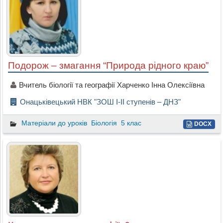
Подорож – змагання “Природа рідного краю”
Вчитель біології та географії Харченко Інна Олексіївна
Онацьківецький НВК "ЗОШ І-ІІ ступенів – ДНЗ"
Матеріали до уроків
Біологія
5 клас
DOCX