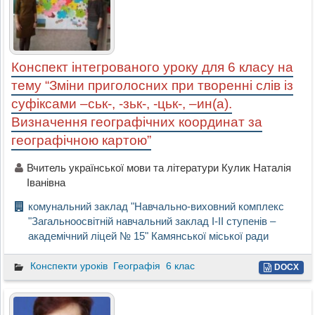
Конспект інтегрованого уроку для 6 класу на
тему “Зміни приголосних при творенні слів із
суфіксами –ськ-, -зьк-, -цьк-, –ин(а).
Визначення географічних координат за
географічною картою”
Вчитель української мови та літератури Кулик Наталія
Іванівна
комунальний заклад "Навчально-виховний комплекс
"Загальноосвітній навчальний заклад І-ІІ ступенів –
академічний ліцей № 15" Камянської міської ради
Конспекти уроків
Географія
6 клас
DOCX