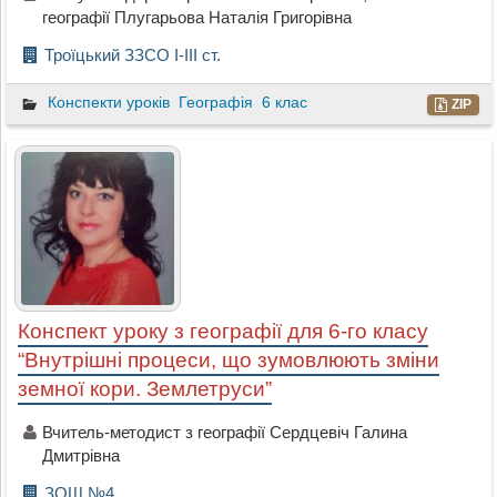
географії Плугарьова Наталія Григорівна
Троїцький ЗЗСО І-ІІІ ст.
Конспекти уроків
Географія
6 клас
ZIP
Конспект уроку з географії для 6-го класу
“Внутрішні процеси, що зумовлюють зміни
земної кори. Землетруси”
Вчитель-методист з географії Сердцевіч Галина
Дмитрівна
ЗОШ №4