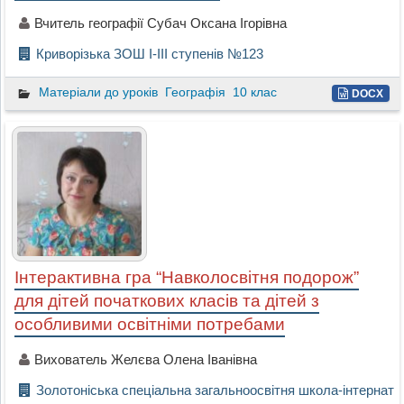
Вчитель географії Субач Оксана Ігорівна
Криворізька ЗОШ І-ІІІ ступенів №123
Матеріали до уроків
Географія
10 клас
DOCX
Інтерактивна гра “Навколосвітня подорож”
для дітей початкових класів та дітей з
особливими освітніми потребами
Вихователь Желєва Олена Іванівна
Золотоніська спеціальна загальноосвітня школа-інтернат