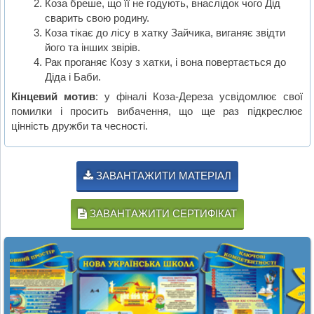
Коза бреше, що її не годують, внаслідок чого Дід
сварить свою родину.
Коза тікає до лісу в хатку Зайчика, виганяє звідти
його та інших звірів.
Рак проганяє Козу з хатки, і вона повертається до
Діда і Баби.
Кінцевий мотив
: у фіналі Коза-Дереза усвідомлює свої
помилки і просить вибачення, що ще раз підкреслює
цінність дружби та чесності.
ЗАВАНТАЖИТИ МАТЕРІАЛ
ЗАВАНТАЖИТИ СЕРТИФІКАТ