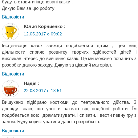
будуть ставити інценовані казки .
Дякую Вам за цю роботу
Відповіcти
Юлия Корниенко
:
12.05.2017 о 09:02
Інсценізація казок завжди подобаеться дітям , цей вид
діяльности сприяє розвитку творчих здібностей дітей і
викликав інтерес до вивчення казак. Це ми можимо побачить з
розорбки даного заходу. Дякую за цікавий матеріал.
Відповіcти
Надія
:
22.03.2017 о 18:51
Вишукано підібрано костюми до театрального дійства. З
досвіду знаю, що учні в захваті від подібної роботи. Їм
подобається все: і драматизувати, і співати, і вести певну гру з
залом. Буду користуватися даною розробкою.
Відповіcти