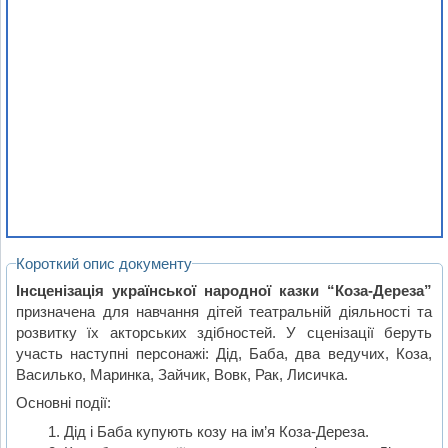
Короткий опис документу
Інсценізація української народної казки “Коза-Дереза”
призначена для навчання дітей театральній діяльності та
розвитку їх акторських здібностей. У сценізації беруть
участь наступні персонажі: Дід, Баба, два ведучих, Коза,
Василько, Маринка, Зайчик, Вовк, Рак, Лисичка.
Основні події:
Дід і Баба купують козу на ім’я Коза-Дереза.