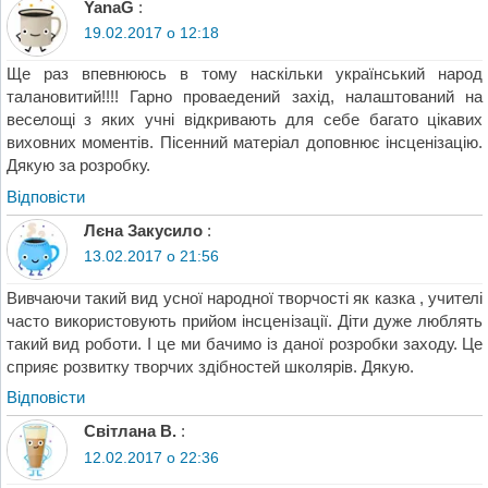
YanaG
:
19.02.2017 о 12:18
Ще раз впевнююсь в тому наскільки український народ
талановитий!!!! Гарно проваедений захід, налаштований на
веселощі з яких учні відкривають для себе багато цікавих
виховних моментів. Пісенний матеріал доповнює інсценізацію.
Дякую за розробку.
Відповіcти
Лєна Закусило
:
13.02.2017 о 21:56
Вивчаючи такий вид усної народної творчості як казка , учителі
часто використовують прийом інсценізації. Діти дуже люблять
такий вид роботи. І це ми бачимо із даної розробки заходу. Це
сприяє розвитку творчих здібностей школярів. Дякую.
Відповіcти
Світлана В.
:
12.02.2017 о 22:36