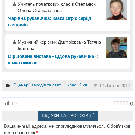
Учитель початкових класів Степанюк
Олена Станіславівна
Чарівна рукавичка: Казка зігріє серця
глядачів
Музичний керівник Дмитрієвська Тетяна
Іванівна
Віршована вистава «Дідова рукавичка»:
казка оживає
Сценарії заходів та свят
1 клас
2 клас
3 клас
4 клас
Дошк
12 Лютого 2017
(
)
116
ВІДГУКИ ТА ПРОПОЗИЦІЇ
Ваша e-mail адреса не оприлюднюватиметься.
Обов’язкові
поля позначені
*