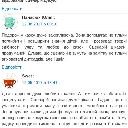
віршований сценарій.Дякую!
Відповіcти
Панасюк Юлія
:
12.08.2017 о 00:10
Подорож у казку дуже захоплююча. Вона допомагає не тільки
поглибити і розширити знання дітей, але і розвиває творчі
здібності, уяву та любов до казок. Сценарій цікавий,
продуманий. Думаю, що сценарій візьмуть на замітку не тільки
вихователі дитсадків, але і шкіл.
Відповіcти
Swet
:
19.05.2017 о 18:41
Діти і дорослі дуже люблять казки. А тим паче люблять їх
інсценувати . Сценарій написан дуже цікаво . Гадаю ,що всі
учасники отримали масу позитивного емоційного настрою
.Інсценування казки дітьми формує естетичний смак; виховує
волю;розвиває комунікативні якості особистості,пам*ять. Тому
раджу проводити тиждень театру ,де діти разом з батьками