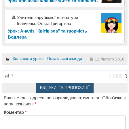
Урок про Івана Франка: життя та творчість
Учитель зарубіжної літератури
Іванченко Ольга Григорівна
Урок: Аналіз "Квітів зла" та творчість
Бодлера
Конспекти уроків
Позакласні заходи
Інший
Навчання грам
12 Лютого 2018
(
)
7
ВІДГУКИ ТА ПРОПОЗИЦІЇ
Ваша e-mail адреса не оприлюднюватиметься.
Обов’язкові
поля позначені
*
Коментар
*