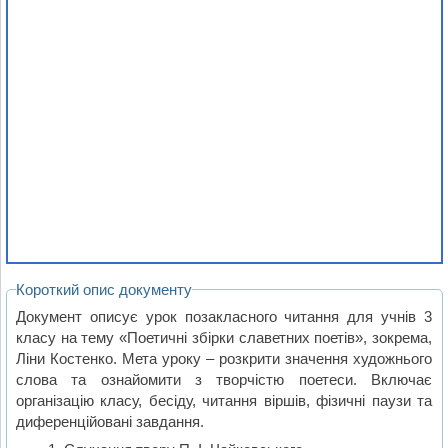
Короткий опис документу
Документ описує урок позакласного читання для учнів 3
класу на тему «Поетичні збірки славетних поетів», зокрема,
Ліни Костенко. Мета уроку – розкрити значення художнього
слова та ознайомити з творчістю поетеси. Включає
організацію класу, бесіду, читання віршів, фізичні паузи та
диференційовані завдання.