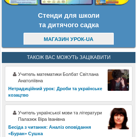
Стенди для школи
та дитячого садка
МАГАЗИН УРОК-UA
ТАКОЖ ВАС МОЖУТЬ ЗАЦІКАВИТИ
Учитель математики Болбат Світлана
Анатоліївна
Нетрадиційний урок: Дроби та українське
козацтво
Учитель української мови та літератури
Палазюк Віра Іванівна
Бесіда з читання: Аналіз оповідання
«Буран» Сушка