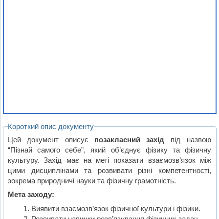
Короткий опис документу
Цей документ описує
позакласний захід
під назвою
“Пізнай самого себе”, який об’єднує фізику та фізичну
культуру. Захід має на меті показати взаємозв’язок між
цими дисциплінами та розвивати різні компетентності,
зокрема природничі науки та фізичну грамотність.
Мета заходу:
Виявити взаємозв’язок фізичної культури і фізики.
Розвивати навички розв’язування фізичних задач.