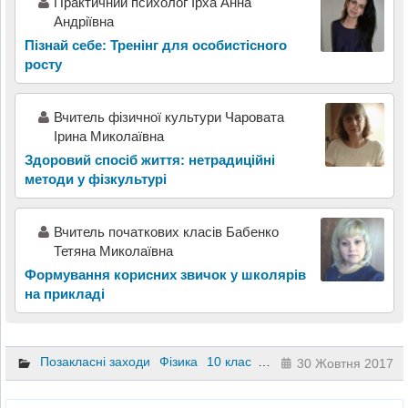
Практичний психолог Ірха Анна
Андріївна
Пізнай себе: Тренінг для особистісного
росту
Вчитель фізичної культури Чаровата
Ірина Миколаївна
Здоровий спосіб життя: нетрадиційні
методи у фізкультурі
Вчитель початкових класів Бабенко
Тетяна Миколаївна
Формування корисних звичок у школярів
на прикладі
Позакласні заходи
Фізика
10 клас
11 клас
9 клас
30 Жовтня 2017