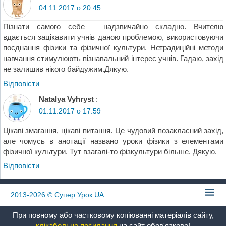
04.11.2017 о 20:45
Пізнати самого себе – надзвичайно складно. Вчителю
вдається зацікавити учнів даною проблемою, використовуючи
поєднання фізики та фізичної культури. Нетрадиційні методи
навчання стимулюють пізнавальний інтерес учнів. Гадаю, захід
не залишив нікого байдужим.Дякую.
Відповіcти
Natalya Vyhryst
:
01.11.2017 о 17:59
Цікаві змагання, цікаві питання. Це чудовий позакласний захід,
але чомусь в анотації названо уроки фізики з елементами
фізичної культури. Тут взагалі-то фізкультури більше. Дякую.
Відповіcти
2013-2026
© Супер Урок UA
При повному або частковому копіюванні матеріалів сайту,
клікабельне посилання
на сайт обов'язкове!