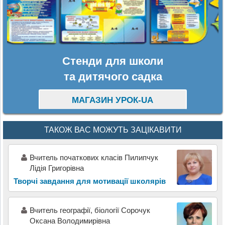
Стенди для школи
та дитячого садка
МАГАЗИН УРОК-UA
ТАКОЖ ВАС МОЖУТЬ ЗАЦІКАВИТИ
Вчитель початкових класів Пилипчук
Лідія Григорівна
Творчі завдання для мотивації школярів
Вчитель географії, біології Сорочук
Оксана Володимирівна