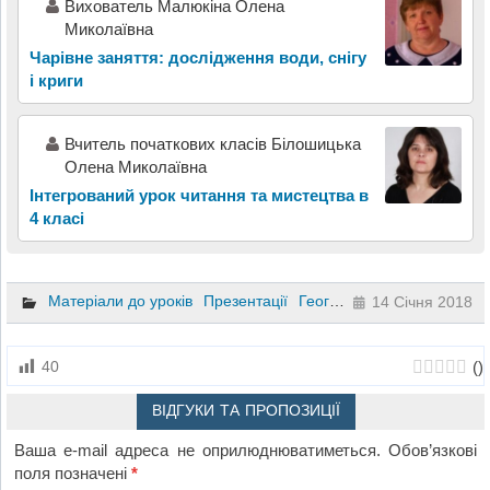
Вихователь Малюкіна Олена
Миколаївна
Чарівне заняття: дослідження води, снігу
і криги
Вчитель початкових класів Білошицька
Олена Миколаївна
Інтегрований урок читання та мистецтва в
4 класі
Матеріали до уроків
Презентації
Географія
10 клас
5 кла
14 Січня 2018
(
)
40
ВІДГУКИ ТА ПРОПОЗИЦІЇ
Ваша e-mail адреса не оприлюднюватиметься.
Обов’язкові
поля позначені
*