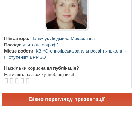
ПІБ автора:
Палійчук Людмила Михайлівна
Посада:
учитель географії
Місце роботи:
КЗ «Степногірська загальноосвітня школа І-
ІІІ ступенів» ВРР ЗО
Наскільки корисна ця публікація?
Натисніть на зірочку, щоб оцінити!
Вікно перегляду презентації