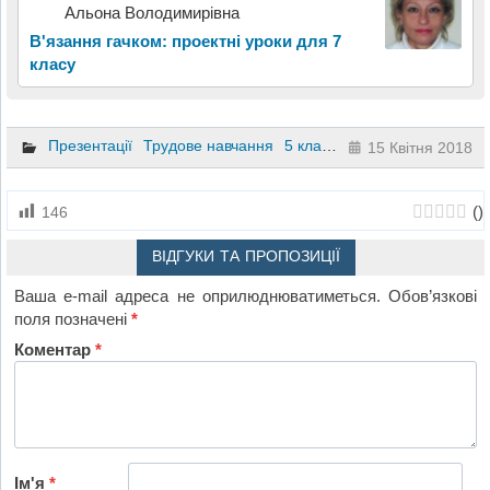
Альона Володимирівна
В'язання гачком: проектні уроки для 7
класу
Презентації
Трудове навчання
5 клас
6 клас
7 клас
8 кла
15 Квітня 2018
(
)
146
ВІДГУКИ ТА ПРОПОЗИЦІЇ
Ваша e-mail адреса не оприлюднюватиметься.
Обов’язкові
поля позначені
*
Коментар
*
Ім'я
*