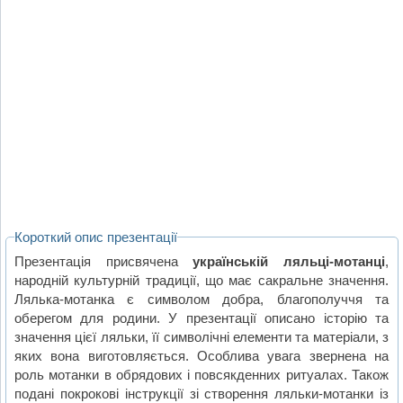
Короткий опис презентації
Презентація присвячена
українській ляльці-мотанці
,
народній культурній традиції, що має сакральне значення.
Лялька-мотанка є символом добра, благополуччя та
оберегом для родини. У презентації описано історію та
значення цієї ляльки, її символічні елементи та матеріали, з
яких вона виготовляється. Особлива увага звернена на
роль мотанки в обрядових і повсякденних ритуалах. Також
подані покрокові інструкції зі створення ляльки-мотанки із