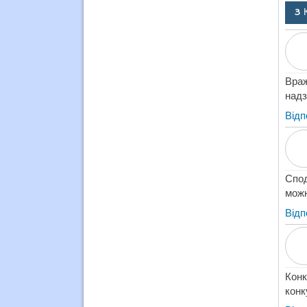
3 
Враж
надз
Відп
Спо
можн
Відп
Конк
конк