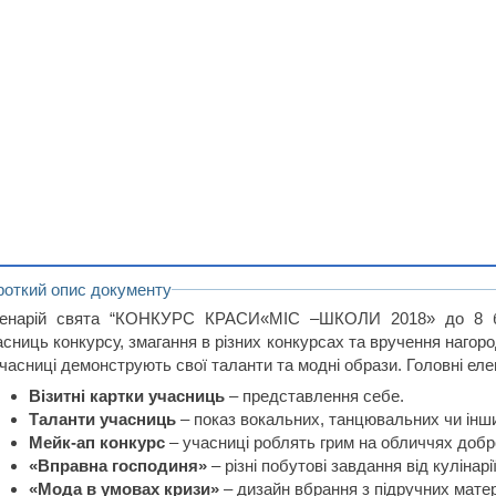
роткий опис документу
енарій свята “КОНКУРС КРАСИ«МІС –ШКОЛИ 2018» до 8 бе
асниць конкурсу, змагання в різних конкурсах та вручення нагор
учасниці демонструють свої таланти та модні образи. Головні ел
Візитні картки учасниць
– представлення себе.
Таланти учасниць
– показ вокальних, танцювальних чи інши
Мейк-ап конкурс
– учасниці роблять грим на обличчях добр
«Вправна господиня»
– різні побутові завдання від кулінар
«Мода в умовах кризи»
– дизайн вбрання з підручних матер