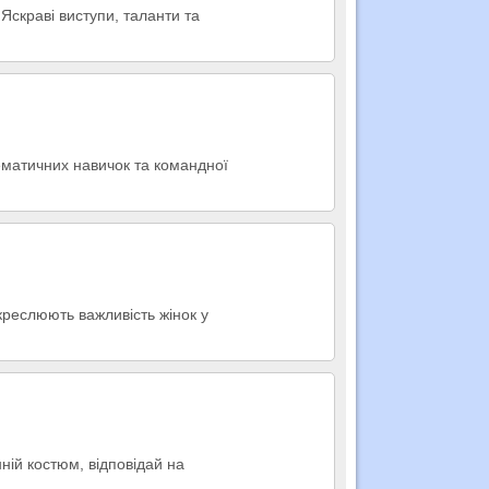
скраві виступи, таланти та
тематичних навичок та командної
дкреслюють важливість жінок у
ій костюм, відповідай на