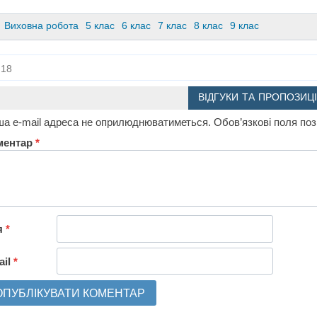
Виховна робота
5 клас
6 клас
7 клас
8 клас
9 клас
18
ВІДГУКИ ТА ПРОПОЗИЦІ
а e-mail адреса не оприлюднюватиметься.
Обов’язкові поля по
ментар
*
я
*
ail
*