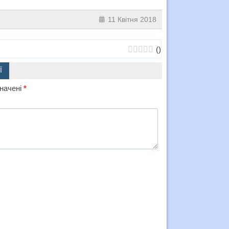
11 Квітня 2018
(
)
Ї
значені
*