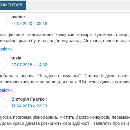
КОМЕНТАРІ
ovchar
:
24.03.2020 о 09:18
ає феєверк різноманітних конкурсів, номерів художньої самоді
вичайно цікаво бути на подібному заході. Яскрава, оригінальна,
овіcти
tusia
:
27.07.2018 о 14:32
добалась вправа “Загадкова ромашка”. Сценарій дуже насич
о використовувати не лише для свята 8 Березня.Дякую за корис
овіcти
Вікторія Гнатко
:
11.04.2018 о 22:23
урсна програма різнобарвна, містить багато конкурсів, переме
урсам краси дівчата розкриють свої здібності і заявлять про сві