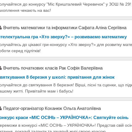
олучайтеся до конкурсу "Міс Кришталевий Черевичок" у ЗОШ № 29! Я
ахоплення чекають на вас!
Вчитель математики та інформатики Сафата Аліна Сергіївна
нтелектуальна гра «Хто зверху?» – розвиваємо математику
олучайтесь до цікавої гри-конкурсу «Хто зверху?» для розвитку ма
оботи серед підлітків!
Вчитель початкових класів Рак Софія Валеріївна
вяткування 8 березня у школі: привітання для жінок
олучайтеся до святкування 8 березня! Вірші, пісні та сценки, що пі
ашому житті. Привітайте мам і бабусь!
Педагог-організатор Коханюк Ольга Анатоліївна
онкурс краси «МІС ОСІНЬ – УКРАЇНОЧКА»: Святкуйте осінь
ереможи в конкурсі «МІС ОСІНЬ – УКРАЇНОЧКА»! Представ свій осінн
итання, показуй таланти та зачаруй журі своєю красою.