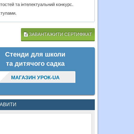
тостей та інтелектуальний конкурс.
ступами.
ЗАВАНТАЖИТИ СЕРТИФІКАТ
Стенди для школи
та дитячого садка
МАГАЗИН УРОК-UA
КАВИТИ