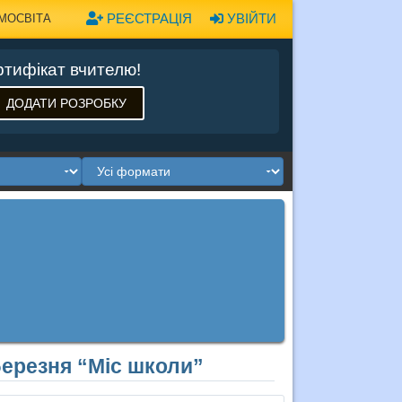
РЕЄСТРАЦІЯ
УВІЙТИ
МОСВІТА
тифікат вчителю!
ДОДАТИ РОЗРОБКУ
Березня “Міс школи”