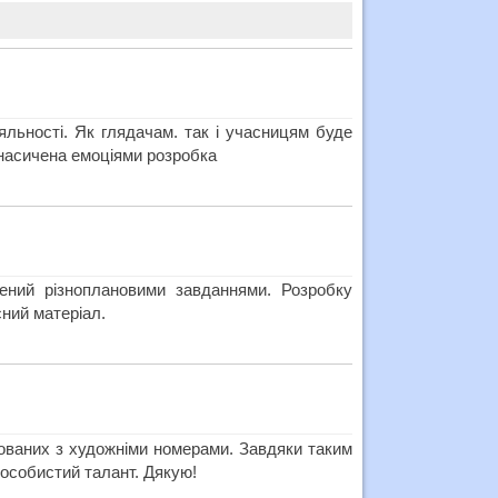
яльності. Як глядачам. так і учасницям буде
 насичена емоціями розробка
ений різноплановими завданнями. Розробку
ний матеріал.
жованих з художніми номерами. Завдяки таким
й особистий талант. Дякую!