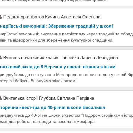
Педагог-організатор Кучина Анастасія Олегівна
ндріївські вечорниці: Збереження традицій у школі
ндріївські вечорниці: виховання патріотизму через традиції та обряд
піви та відеоролики для збереження культурної спадщини.
Вчитель початкових класів Панченко Лариса Леонідівна
вятковий захід до 8 Березня у школі: вітання жінкам
риєднуйтесь до святкування Міжнародного жіночого дня у школі! Вір
атерів і бабусь. Вшануймо жінок разом!
Вчителька історії Глубока Світлана Петрівна
сторична квест-гра до 40-річчя школи Васильків
риєднуйтесь до 40-річчя школи з квестом "Подорож сторінками історі
омандна робота, нагороди та весела атмосфера.