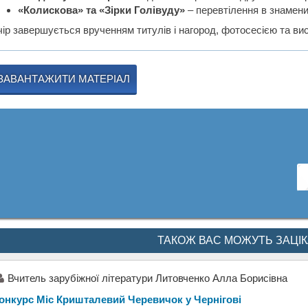
«Колискова» та «Зірки Голівуду»
– перевтілення в знамени
чір завершується врученням титулів і нагород, фотосесією та ви
ЗАВАНТАЖИТИ МАТЕРІАЛ
ТАКОЖ ВАС МОЖУТЬ ЗАЦІ
Вчитель зарубіжної літератури Литовченко Алла Борисівна
онкурс Міс Кришталевий Черевичок у Чернігові