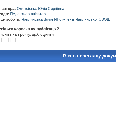
 автора:
Олексієнко Юлія Сергіївна
сада:
Педагог-організатор
це роботи:
Чаплинська філія І-ІІ ступенів Чаплинської СЗОШ
кільки корисна ця публікація?
исніть на зірочку, щоб оцінити!
Вікно перегляду доку