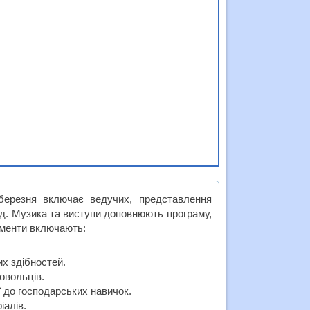
резня включає ведучих, представлення
од. Музика та виступи доповнюють програму,
ементи включають:
х здібностей.
овольців.
ії до господарських навичок.
іалів.