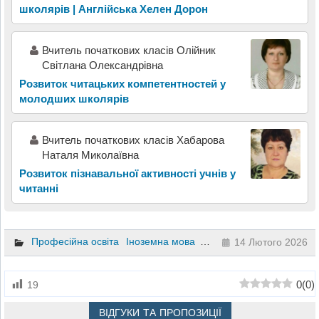
школярів | Англійська Хелен Дорон
Вчитель початкових класів Олійник
Світлана Олександрівна
Розвиток читацьких компетентностей у
молодших школярів
Вчитель початкових класів Хабарова
Наталя Миколаївна
Розвиток пізнавальної активності учнів у
читанні
Професійна освіта
Іноземна мова
1 клас
2 клас
3 клас
4
14 Лютого 2026
0
(
0
)
19
ВІДГУКИ ТА ПРОПОЗИЦІЇ