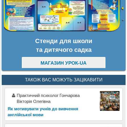
Стенди для школи
та дитячого садка
МАГАЗИН УРОК-UA
ТАКОЖ ВАС МОЖУТЬ ЗАЦІКАВИТИ
Практичний психолог Гончарова
Вікторія Олегівна
Як мотивувати учнів до вивчення
англійської мови