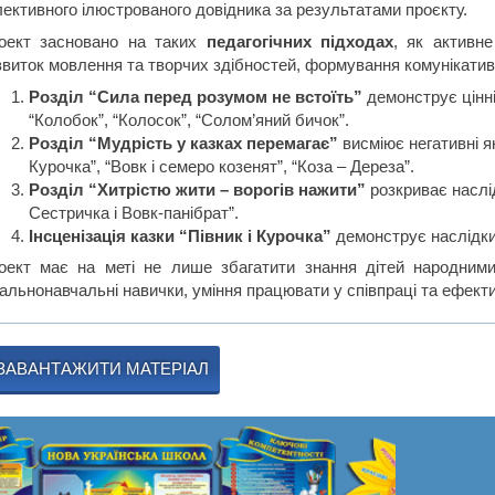
лективного ілюстрованого довідника за результатами проєкту.
оект засновано на таких
педагогічних підходах
, як активне
звиток мовлення та творчих здібностей, формування комунікатив
Розділ “Сила перед розумом не встоїть”
демонструє цінні
“Колобок”, “Колосок”, “Солом’яний бичок”.
Розділ “Мудрість у казках перемагає”
висміює негативні яко
Курочка”, “Вовк і семеро козенят”, “Коза – Дереза”.
Розділ “Хитрістю жити – ворогів нажити”
розкриває наслі
Сестричка і Вовк-панібрат”.
Інсценізація казки “Півник і Курочка”
демонструє наслідки 
оект має на меті не лише збагатити знання дітей народними
гальнонавчальні навички, уміння працювати у співпраці та ефект
ЗАВАНТАЖИТИ МАТЕРІАЛ