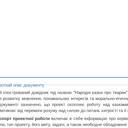
роткий опис документу
й ілюстрований довідник під назвою “Народні казки про тварин”
я розвитку мовлення, пізнавальних інтересів та морально-етични
документі зазначено, що проект охоплює роботу над казками,
атикою: від перемоги розуму над силою до питань хитрості та її 
спорт проектної роботи
включає в себе інформацію про керівни
пи, тип проекту, його мету, задачі, а також необхідне обладнанн