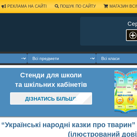
РЕКЛАМА НА САЙТІ
ПОШУК ПО САЙТУ
МАГАЗИН ВСІ
Сер
Стенди для школи
та шкільних кабінетів
ДІЗНАТИСЬ БІЛЬШЕ
“Українські народні казки про тварин”
(ілюстрований дові