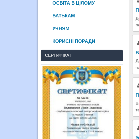
ОСВІТА В ЦІЛОМУ
П
БАТЬКАМ
Д
п
УЧНЯМ
КОРИСНІ ПОРАДИ
В
СЕРТИФІКАТ
Д
ч
П
В
т
У