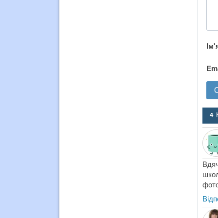
Ім'
Em
4 
Вдяч
школ
фото
Відп