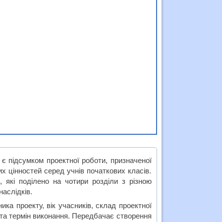
 є підсумком проектної роботи, призначеної
х цінностей серед учнів початкових класів.
 які поділено на чотири розділи з різною
наслідків.
ка проекту, вік учасників, склад проектної
я та термін виконання. Передбачає створення