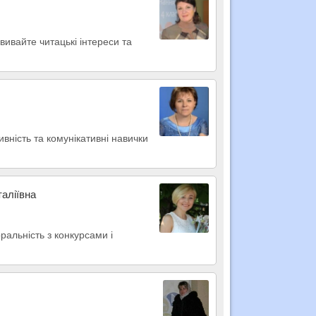
звивайте читацькі інтереси та
вність та комунікативні навички
таліївна
оральність з конкурсами і