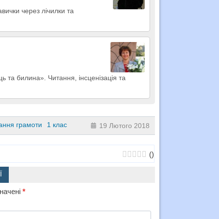
авички через лічилки та
ь та билина». Читання, інсценізація та
ання грамоти
1 клас
19 Лютого 2018
(
)
Ї
значені
*