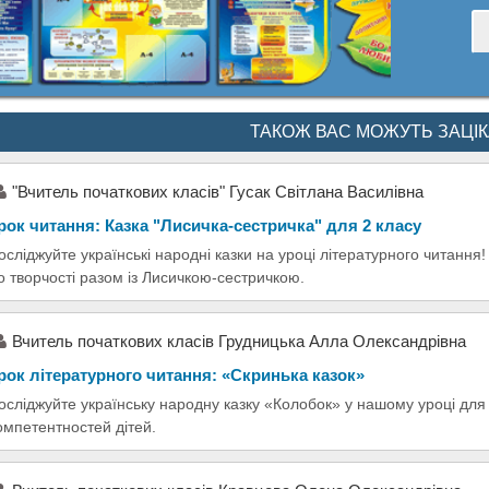
ТАКОЖ ВАС МОЖУТЬ ЗАЦІ
"Вчитель початкових класів" Гусак Світлана Василівна
рок читання: Казка "Лисичка-сестричка" для 2 класу
осліджуйте українські народні казки на уроці літературного читанн
о творчості разом із Лисичкою-сестричкою.
Вчитель початкових класів Грудницька Алла Олександрівна
рок літературного читання: «Скринька казок»
осліджуйте українську народну казку «Колобок» у нашому уроці для 
омпетентностей дітей.