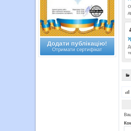
О
д
У
Додати публікацію!
Д
Отримати сертифікат
т
Ваш
Ко