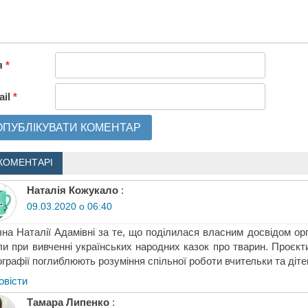
я
*
ail
*
КОМЕНТАРІ
Наталія Кожукало
:
09.03.2020 о 06:40
на Наталії Адамівні за те, що поділилася власним досвідом орга
и при вивченні українських народних казок про тварин. Проєк
графії поглиблюють розуміння спільної роботи вчительки та діте
овіcти
Тамара Липенко
: