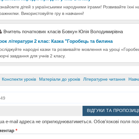
знайомте дітей з українськими народними іграми! Розвивайте їхні н
ражнилки. Використовуйте гру в навчанні!
Вчитель початкових класів Бовкун Юлія Володимирівна
рок літератури 2 клас: Казка "Горобець та билина
осліджуйте народні казки та розвивайте мовлення на уроці «Горобец
ворчі завдання для учнів 2 класу.
Конспекти уроків
Матеріали до уроків
Літературне читання
Навч
49
ВІДГУКИ ТА ПРОПОЗИЦІ
а e-mail адреса не оприлюднюватиметься.
Обов’язкові поля по
ментар
*