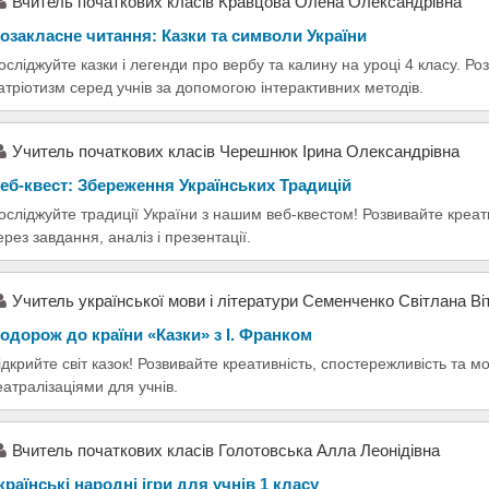
Вчитель початкових класів Кравцова Олена Олександрівна
озакласне читання: Казки та символи України
осліджуйте казки і легенди про вербу та калину на уроці 4 класу. Ро
атріотизм серед учнів за допомогою інтерактивних методів.
Учитель початкових класів Черешнюк Ірина Олександрівна
еб-квест: Збереження Українських Традицій
осліджуйте традиції України з нашим веб-квестом! Розвивайте креати
ерез завдання, аналіз і презентації.
Учитель української мови і літератури Семенченко Світлана Ві
одорож до країни «Казки» з І. Франком
ідкрийте світ казок! Розвивайте креативність, спостережливість та м
еатралізаціями для учнів.
Вчитель початкових класів Голотовська Алла Леонідівна
країнські народні ігри для учнів 1 класу