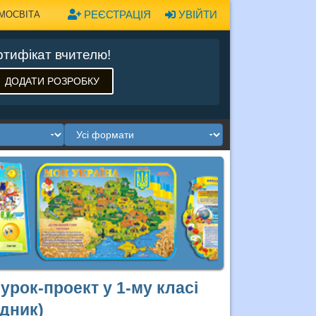
РЕЄСТРАЦІЯ
УВІЙТИ
МОСВІТА
тифікат вчителю!
ДОДАТИ РОЗРОБКУ
 урок-проект у 1-му класі
дник)