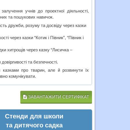
 залучення учнів до проектної діяльності,
них та пошукових навичок.
сть дружби, розуму та досвіду через казки
сті через казки “Котик і Півник”, “Півник і
дки хитрощів через казку “Лисичка –
довірливості та безпечності.
 казками про тварин, але й розвинути їх
ивно комунікувати.
ЗАВАНТАЖИТИ СЕРТИФІКАТ
Стенди для школи
та дитячого садка