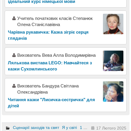
ідеальний курс німецької мови
Учитель початкових класів Степанюк
Олена Станіславівна
Чарівна рукавичка: Казка зігріє серця
глядачів
Вихователь Вева Алла Володимирівна
Лялькова вистава LEGO: Навчайтеся з
казки Сухомлинського
Вихователь Бандура Світлана
Олександрівна
Читання казки "Лисичка-сестричка" для
дітей
Сценарії заходів та свят
Я у світі
1 клас
2 клас
3 клас
4 к
17 Лютого 2025