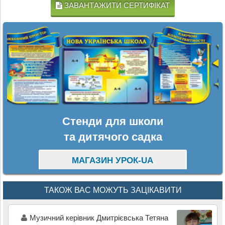
ЗАВАНТАЖИТИ СЕРТИФІКАТ
Стенди для школи
та дитячого садка
МАГАЗИН УРОК-UA
ТАКОЖ ВАС МОЖУТЬ ЗАЦІКАВИТИ
Музичний керівник Дмитрієвська Тетяна