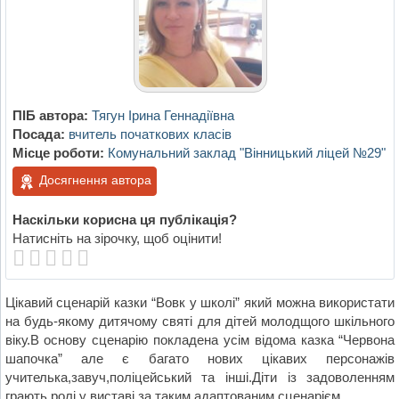
ПІБ автора:
Тягун Ірина Геннадіївна
Посада:
вчитель початкових класів
Місце роботи:
Комунальний заклад "Вінницький ліцей №29"
Досягнення автора
Наскільки корисна ця публікація?
Натисніть на зірочку, щоб оцінити!
Цікавий сценарій казки “Вовк у школі” який можна використати
на будь-якому дитячому святі для дітей молодщого шкільного
віку.В основу сценарію покладена усім відома казка “Червона
шапочка” але є багато нових цікавих персонажів
учителька,завуч,поліцейський та інші.Діти із задоволенням
грають ролі у виставі за таким адаптованим сценарієм.