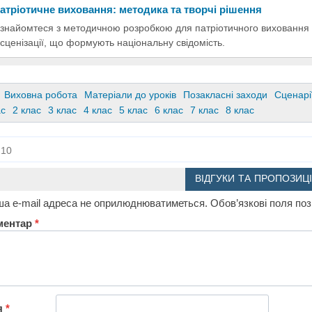
атріотичне виховання: методика та творчі рішення
знайомтеся з методичною розробкою для патріотичного виховання мо
нсценізації, що формують національну свідомість.
Виховна робота
Матеріали до уроків
Позакласні заходи
Сценарії
ас
2 клас
3 клас
4 клас
5 клас
6 клас
7 клас
8 клас
10
ВІДГУКИ ТА ПРОПОЗИЦІ
а e-mail адреса не оприлюднюватиметься.
Обов’язкові поля по
ментар
*
я
*