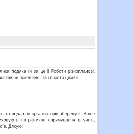
ика подяка їй за це!!! Роботи різнопланові,
остаюче покоління. Та і просто цікаві!
в та педагогів-організаторів збережуть Ваше
иховують патріотичне спрямування в учнів,
оїв. Дякую!