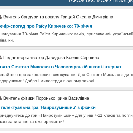
ТАКОЖ ВАС МОЖУТЬ ЗАЦІ
Вчитель бандури та вокалу Грицай Оксана Дмитрівна
ечір-спогад про Раїсу Кириченко: 70-річчя
шанування 70-річчя Раїси Кириченко: вечір, присвячений українській 
півачки.
Педагог-організатор Давидова Ксенія Сергіївна
вято Святого Миколая в Часовоярській школі-інтернат
ізнайтеся про захоплююче святкування Дня Святого Миколая з дит
одарунками! Добро і милосердя в одному заході.
Вчитель фізики Поронько Ірина Василівна
нтелектуальна гра 'Найрозумніший' з фізики
риєднуйтесь до гри «Найрозумніший» для учнів 7-11 класів та погли
ікаві запитання та експерименти!