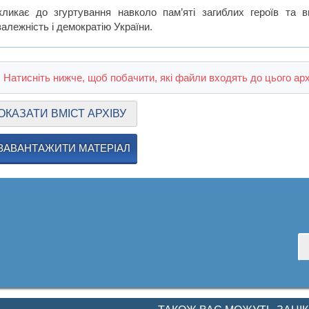
кликає до згуртування навколо пам’яті загиблих героїв та 
алежність і демократію України.
Натисніть нижче, щоб побачити, які файли входять до цього арх
ОКАЗАТИ ВМІСТ АРХІВУ
ЗАВАНТАЖИТИ МАТЕРІАЛ