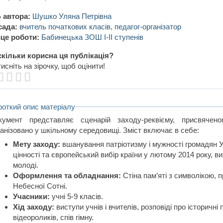
 автора:
Шушко Уляна Петрівна
сада:
вчитель початкових класів, педагог-організатор
це роботи:
Бабинецька ЗОШ І-ІІ ступенів
кільки корисна ця публікація?
исніть на зірочку, щоб оцінити!
роткий опис матеріалу
кумент представляє сценарій заходу-реквієму, присвячено
ганізовано у шкільному середовищі. Зміст включає в себе:
Мету заходу:
вшанування патріотизму і мужності громадян У
цінності та європейський вибір країни у лютому 2014 року, в
молоді.
Оформлення та обладнання:
Стіна пам’яті з символікою, 
Небесної Сотні.
Учасники:
учні 5-9 класів.
Хід заходу:
виступи учнів і вчителів, розповіді про історичні 
відеороликів, спів гімну.