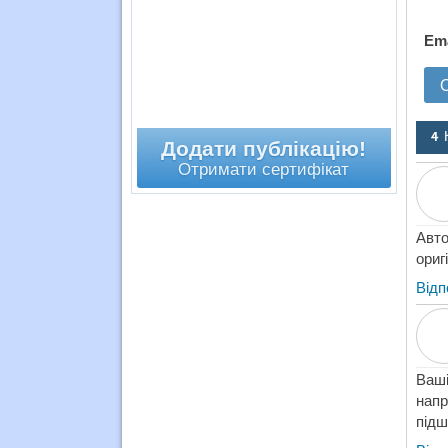
Em
4 
Додати публікацію!
Отримати сертифікат
Авто
ориг
Відп
Ваші
напр
підш