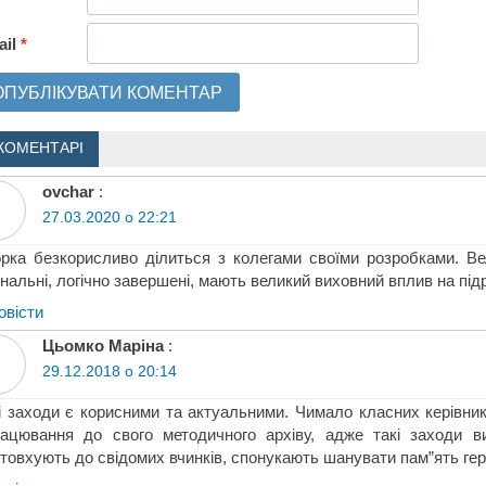
ail
*
КОМЕНТАРІ
ovchar
:
27.03.2020 о 22:21
рка безкорисливо ділиться з колегами своїми розробками. Вел
інальні, логічно завершені, мають великий виховний вплив на підр
овіcти
Цьомко Маріна
:
29.12.2018 о 20:14
 заходи є корисними та актуальними. Чимало класних керівникі
ацювання до свого методичного архіву, адже такі заходи в
товхують до свідомих вчинків, спонукають шанувати пам”ять гер