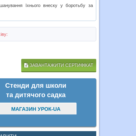
вшанування їхнього внеску у боротьбу за
іву:
ЗАВАНТАЖИТИ СЕРТИФІКАТ
Стенди для школи
та дитячого садка
МАГАЗИН УРОК-UA