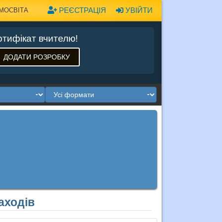
РЕЄСТРАЦІЯ
УВІЙТИ
МОСВІТА
тифікат вчителю!
ДОДАТИ РОЗРОБКУ
аходів