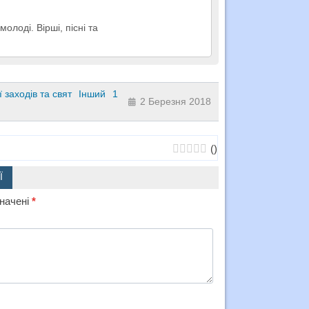
лоді. Вірші, пісні та
 заходів та свят
Інший
1
2 Березня 2018
(
)
Ї
значені
*