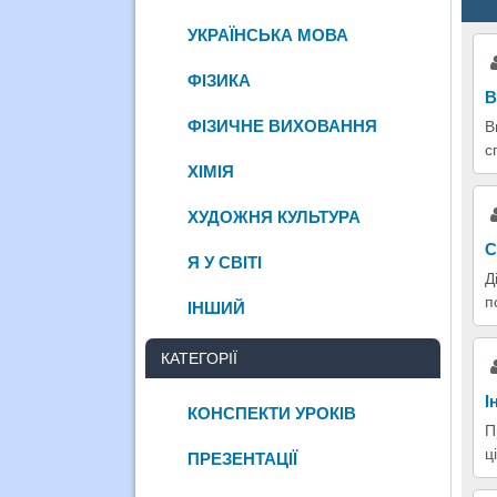
УКРАЇНСЬКА МОВА
ФІЗИКА
В
ФІЗИЧНЕ ВИХОВАННЯ
В
с
ХІМІЯ
ХУДОЖНЯ КУЛЬТУРА
С
Я У СВІТІ
Д
п
ІНШИЙ
КАТЕГОРІЇ
І
КОНСПЕКТИ УРОКІВ
П
ц
ПРЕЗЕНТАЦІЇ