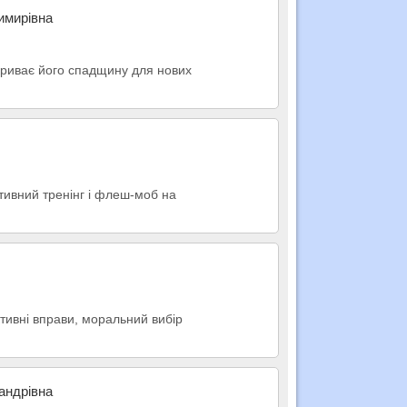
имирівна
криває його спадщину для нових
ктивний тренінг і флеш-моб на
тивні вправи, моральний вибір
андрівна