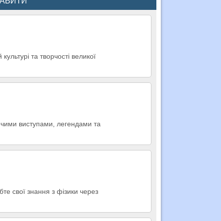
КАВИТИ
культурі та творчості великої
ячими виступами, легендами та
бте свої знання з фізики через