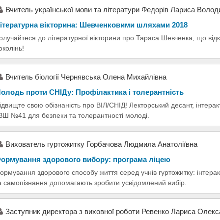
Вчитель української мови та літератури Федорів Лариса Волод
ітературна вікторина: Шевченковими шляхами 2018
олучайтеся до літературної вікторини про Тараса Шевченка, що від
околінь!
Вчитель біології Чернявська Олена Михайлівна
олодь проти СНІДу: Профілактика і толерантність
ідвищте свою обізнаність про ВІЛ/СНІД! Лекторський десант, інтера
ЗШ №41 для безпеки та толерантності молоді.
Вихователь гуртожитку Горбачова Людмила Анатоліївна
ормування здорового вибору: програма ліцею
ормування здорового способу життя серед учнів гуртожитку: інтерак
а самопізнання допомагають зробити усвідомлений вибір.
Заступник директора з виховної роботи Ревенко Лариса Олекс