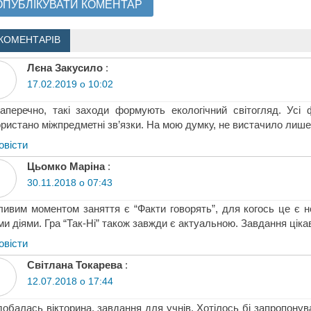
КОМЕНТАРІВ
Лєна Закусило
:
17.02.2019 о 10:02
аперечно, такі заходи формують екологічний світогляд. Усі ф
ристано міжпредметні зв’язки. На мою думку, не вистачило лише 
овіcти
Цьомко Маріна
:
30.11.2018 о 07:43
ивим моментом заняття є “Факти говорять”, для когось це є 
ми діями. Гра “Так-Ні” також завжди є актуальною. Завдання ціка
овіcти
Світлана Токарева
:
12.07.2018 о 17:44
обалась вікторина, завдання для учнів. Хотілось бі запропонув