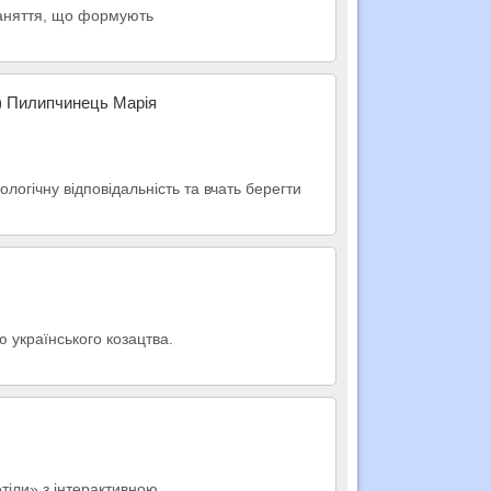
 заняття, що формують
н) Пилипчинець Марія
ологічну відповідальність та вчать берегти
ю українського козацтва.
етіли» з інтерактивною