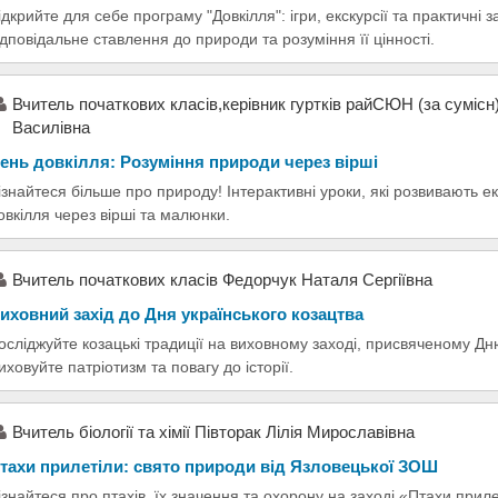
ідкрийте для себе програму "Довкілля": ігри, екскурсії та практичні
ідповідальне ставлення до природи та розуміння її цінності.
Вчитель початкових класів,керівник гуртків райСЮН (за суміс
Василівна
ень довкілля: Розуміння природи через вірші
ізнайтеся більше про природу! Інтерактивні уроки, які розвивають ек
овкілля через вірші та малюнки.
Вчитель початкових класів Федорчук Наталя Сергіївна
иховний захід до Дня українського козацтва
осліджуйте козацькі традиції на виховному заході, присвяченому Дн
иховуйте патріотизм та повагу до історії.
Вчитель біології та хімії Півторак Лілія Мирославівна
тахи прилетіли: свято природи від Язловецької ЗОШ
ізнайтеся про птахів, їх значення та охорону на заході «Птахи прил