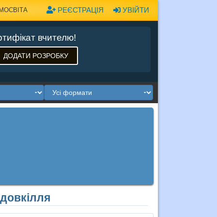
РЕЄСТРАЦІЯ
УВІЙТИ
МОСВІТА
тифікат вчителю!
ДОДАТИ РОЗРОБКУ
 довкілля