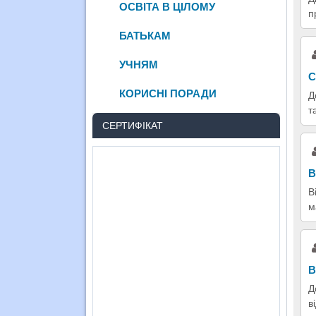
ОСВІТА В ЦІЛОМУ
п
БАТЬКАМ
УЧНЯМ
С
КОРИСНІ ПОРАДИ
Д
т
СЕРТИФІКАТ
В
В
м
В
Д
в