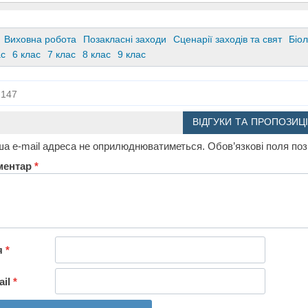
Виховна робота
Позакласні заходи
Сценарії заходів та свят
Біол
ас
6 клас
7 клас
8 клас
9 клас
147
ВІДГУКИ ТА ПРОПОЗИЦІ
а e-mail адреса не оприлюднюватиметься.
Обов’язкові поля по
ментар
*
я
*
ail
*