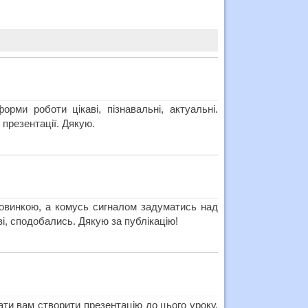
орми роботи цікаві, пізнавальні, актуальні.
презентації. Дякую.
новинкою, а комусь сигналом задуматись над
ві, сподобались. Дякую за публікацію!
ати вам створити презентацію до цього уроку,