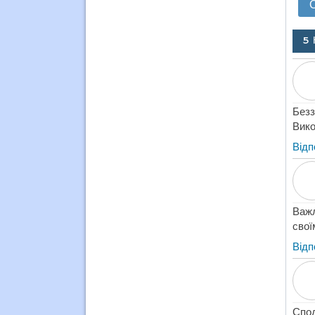
5 
Безз
Вико
Відп
Важл
свої
Відп
Спод