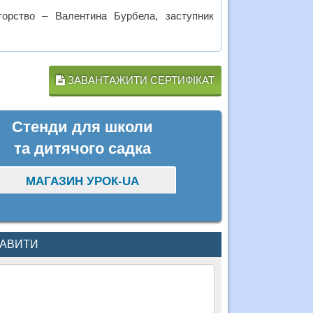
торство – Валентина Бурбела, заступник
ЗАВАНТАЖИТИ СЕРТИФІКАТ
Стенди для школи
та дитячого садка
МАГАЗИН УРОК-UA
КАВИТИ