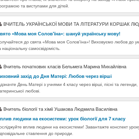
рограмою та виступами для дітей.
ВЧИТЕЛЬ УКРАЇНСЬКОЇ МОВИ ТА ЛІТЕРАТУРИ КОРШАК Л
вято «Мова моя Солов’їна»: шануй українську мову!
олучайтеся до свята «Мова моя Солов’їна»! Виховуємо любов до ук
а національну самосвідомість.
Вчитель початкових класів Бельмега Марина Михайлівна
иховний захід до Дня Матері: Любов через вірші
ідзначте День Матері з учнями 4 класу через вірші, пісні та легенди
атеринської любові.
Вчитель біології та хімії Ушакова Людмила Василівна
плив людини на екосистеми: урок біології для 7 класу
осліджуйте вплив людини на екосистеми! Завантажте конспект уроку
ідповідальне ставлення до природи.