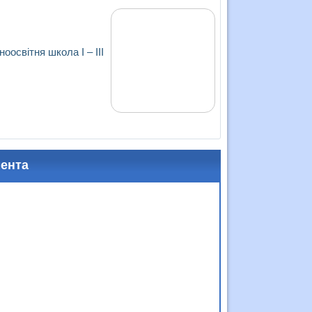
освітня школа І – ІІІ
мента