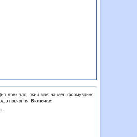
Дня довкілля, який має на меті формування
одів навчання.
Включає:
ї.