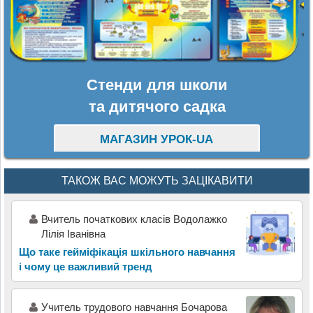
Стенди для школи
та дитячого садка
МАГАЗИН УРОК-UA
ТАКОЖ ВАС МОЖУТЬ ЗАЦІКАВИТИ
Вчитель початкових класів Водолажко
Лілія Іванівна
Що таке гейміфікація шкільного навчання
і чому це важливий тренд
Учитель трудового навчання Бочарова