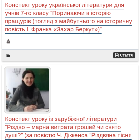
Конспект уроку української літератури для
учнів 7-го класу “Поринаючи в історію
пращурів (погляд з майбутнього на історичну
повість І. Франка «Захар Беркут»)”
Стаття
Конспект уроку із зарубіжної літератури
“Різдво – марна витрата грошей чи свято
душі?” (за повістю Ч. Діккенса “Різдвяна пісня