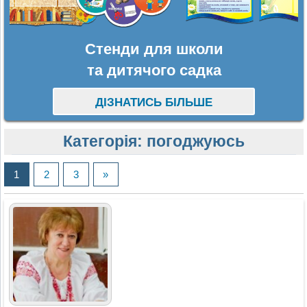
Стенди для школи
та дитячого садка
ДІЗНАТИСЬ БІЛЬШЕ
Категорія:
погоджуюсь
1
2
3
»