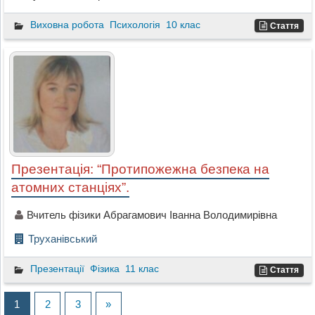
Виховна робота
Психологія
10 клас
Стаття
Презентація: “Протипожежна безпека на
атомних станціях”.
Вчитель фізики Абрагамович Іванна Володимирівна
Труханівський
Презентації
Фізика
11 клас
Стаття
1
2
3
»