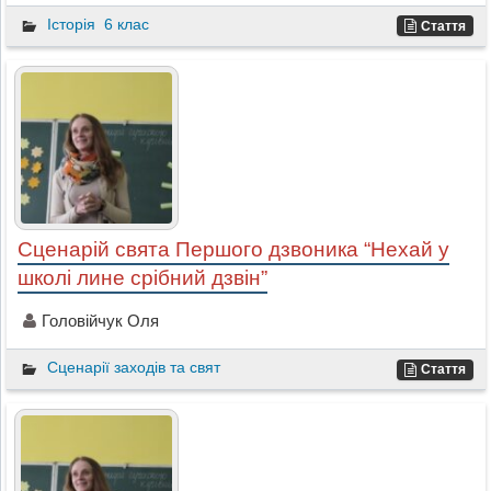
Історія
6 клас
Стаття
Сценарій свята Першого дзвоника “Нехай у
школі лине срібний дзвін”
Головійчук Оля
Сценарії заходів та свят
Стаття