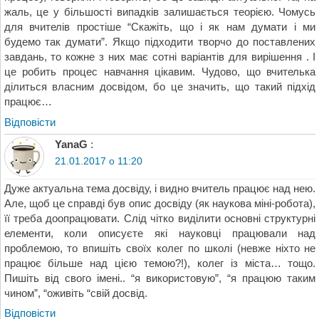
жаль, це у більшості випадків залишається теорією. Чомусь
для вчителів простіше “Скажіть, що і як нам думати і ми
будемо так думати”. Якщо підходити творчо до поставлених
завдань, то кожне з них має сотні варіантів для вирішення . І
це робить процес навчання цікавим. Чудово, що вчителька
ділиться власним досвідом, бо це значить, що такий підхід
працює…
Відповіcти
YanaG
:
21.01.2017 о 11:20
Дуже актуальна тема досвіду, і видно вчитель працює над нею.
Але, щоб це справді був опис досвіду (як наукова міні-робота),
її треба доопрацювати. Слід чітко виділити основні структурні
елементи, коли описуєте які науковці працювали над
проблемою, то впишіть своїх колег по школі (невже ніхто не
працює більше над цією темою?!), колег із міста… тощо.
Пишіть від свого імені.. “я використовую”, “я працюю таким
чином”, “оживіть “свій досвід.
Відповіcти