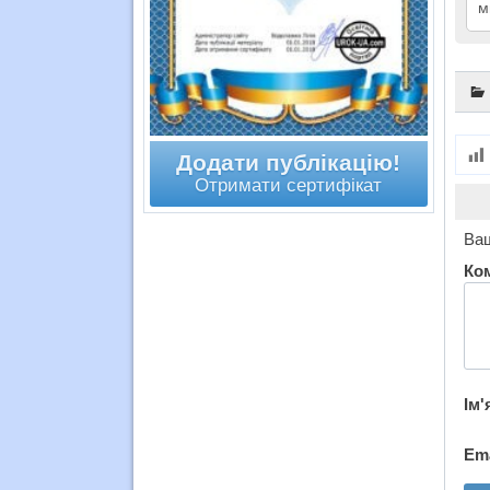
м
Додати публікацію!
Отримати сертифікат
Ваш
Ко
Ім'
Em