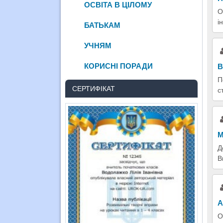
ОСВІТА В ЦІЛОМУ
О
і
БАТЬКАМ
УЧНЯМ
КОРИСНІ ПОРАДИ
В
П
СЕРТИФІКАТ
с
М
Д
В
А
О