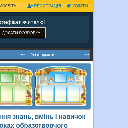
РЕЄСТРАЦІЯ
УВІЙТИ
МОСВІТА
тифікат вчителю!
ДОДАТИ РОЗРОБКУ
ня знань, вмінь і навичок
оках образотворчого