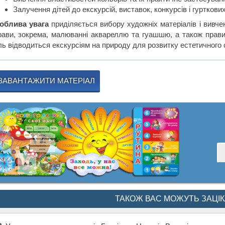
Залучення дітей до екскурсій, виставок, конкурсів і гурткови
облива увага
приділяється вибору художніх матеріалів і вивче
рави, зокрема, малюванні аквареллю та гуашшю, а також правиль
ль відводиться екскурсіям на природу для розвитку естетичного с
ЗАВАНТАЖИТИ МАТЕРІАЛ
ТАКОЖ ВАС МОЖУТЬ ЗАЦІ