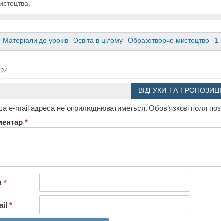
истецтва.
Матеріали до уроків
Освіта в цілому
Образотворче мистецтво
1 
24
ВІДГУКИ ТА ПРОПОЗИЦІ
а e-mail адреса не оприлюднюватиметься.
Обов’язкові поля по
ментар
*
я
*
ail
*