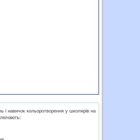
нь і навичок кольоротворення у школярів на
ключають:
ня.