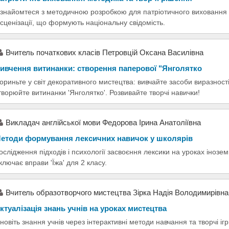
знайомтеся з методичною розробкою для патріотичного виховання мо
нсценізації, що формують національну свідомість.
Вчитель початкових класів Петровцій Оксана Василівна
ивчення витинанки: створення паперової "Янголятко
ориньте у світ декоративного мистецтва: вивчайте засоби виразност
творюйте витинанки 'Янголятко'. Розвивайте творчі навички!
Викладач англійської мови Федорова Ірина Анатоліївна
етоди формування лексичних навичок у школярів
ослідження підходів і психології засвоєння лексики на уроках інозем
ключає вправи 'Їжа' для 2 класу.
Вчитель образотворчого мистецтва Зірка Надія Володимирівна
ктуалізація знань учнів на уроках мистецтва
новіть знання учнів через інтерактивні методи навчання та творчі іг