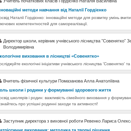
Учитель початкових класів Гордієнко Наталія Василівна
нноваційні методи навчання від Наталії Гордієнко
освід Наталії Гордієнко: інноваційні методи для розвитку умінь вчи
лючових компетентностей для самореалізації.
Директор школи, керівник учнівського лісництва "Совенятко" З
Володимирівна
кологічне виховання в лісництві «Совенятко»
осліджуйте екологічні ініціативи учнівського лісництва 'Совенятко' та 
Вчитель фізичної культури Помазанова Алла Анатоліївна
оль школи і родини у формуванні здорового життя
освід школярів і родин: важливість сімейного виховання у формуван
ізнайтесь про успішні родинні заходи та активності!
Заступник директора з виховної роботи Ревенко Лариса Олекс
атріотичне виховання: методика та творчі рішення