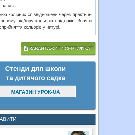
х занять.
нню колірних співвідношень через практичні
ному підбору кольорів і відтінків. Значна
прийняття кольорів у натурі.
ЗАВАНТАЖИТИ СЕРТИФІКАТ
Стенди для школи
та дитячого садка
МАГАЗИН УРОК-UA
КАВИТИ