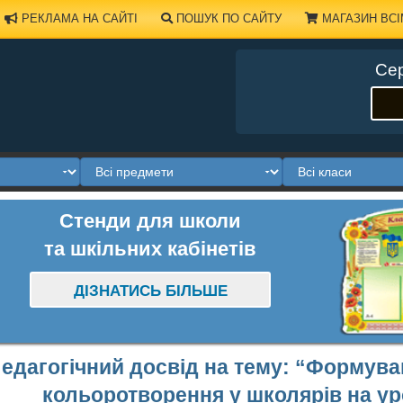
РЕКЛАМА НА САЙТІ
ПОШУК ПО САЙТУ
МАГАЗИН ВСІ
Сер
Стенди для школи
та шкільних кабінетів
ДІЗНАТИСЬ БІЛЬШЕ
едагогічний досвід на тему: “Формуван
кольоротворення у школярів на ур