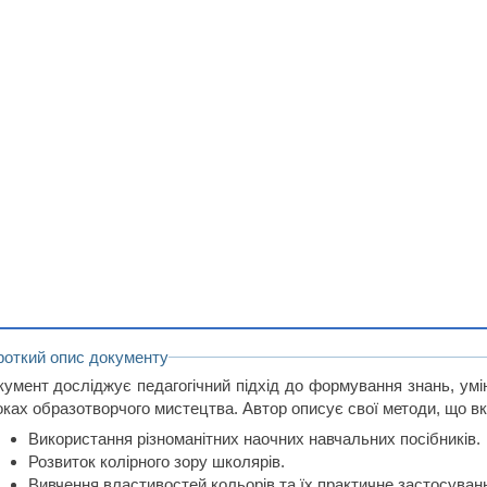
роткий опис документу
кумент досліджує педагогічний підхід до формування знань, умі
оках образотворчого мистецтва. Автор описує свої методи, що в
Використання різноманітних наочних навчальних посібників.
Розвиток колірного зору школярів.
Вивчення властивостей кольорів та їх практичне застосуван