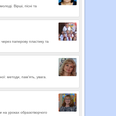
лоді. Вірші, пісні та
і через паперову пластику та
ної: методи, пам'ять, увага.
ри на уроках образотворчого