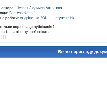
 автора:
Шелест Людмила Антонівна
сада:
Вчитель біології
це роботи:
Андріївська ЗОШ І-ІІІ ступенів №1
кільки корисна ця публікація?
исніть на зірочку, щоб оцінити!
Вікно перегляду доку