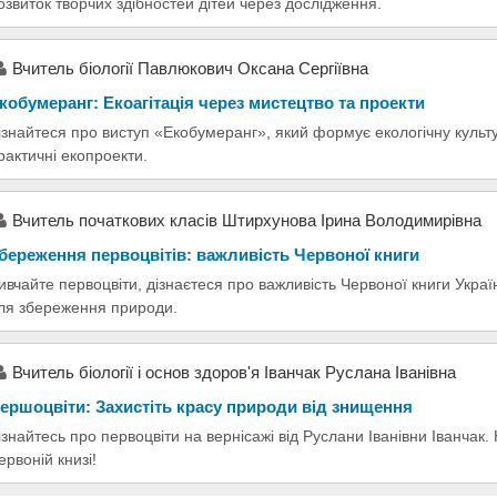
озвиток творчих здібностей дітей через дослідження.
Вчитель біології Павлюкович Оксана Сергіївна
кобумеранг: Екоагітація через мистецтво та проекти
ізнайтеся про виступ «Екобумеранг», який формує екологічну культу
рактичні екопроекти.
Вчитель початкових класів Штирхунова Ірина Володимирівна
береження первоцвітів: важливість Червоної книги
ивчайте первоцвіти, дізнаєтеся про важливість Червоної книги Україн
ля збереження природи.
Вчитель біології і основ здоров'я Іванчак Руслана Іванівна
ершоцвіти: Захистіть красу природи від знищення
ізнайтесь про первоцвіти на вернісажі від Руслани Іванівни Іванчак. Н
ервоній книзі!