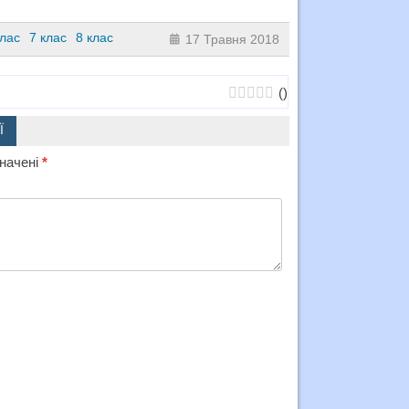
клас
7 клас
8 клас
17 Травня 2018
(
)
Ї
значені
*