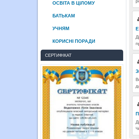
р
ОСВІТА В ЦІЛОМУ
БАТЬКАМ
УЧНЯМ
Е
Д
КОРИСНІ ПОРАДИ
п
СЕРТИФІКАТ
З
В
д
П
Д
Ч