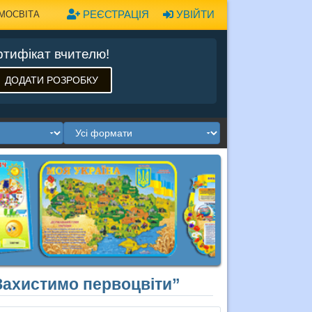
РЕЄСТРАЦІЯ
УВІЙТИ
МОСВІТА
тифікат вчителю!
ДОДАТИ РОЗРОБКУ
Захистимо первоцвіти”