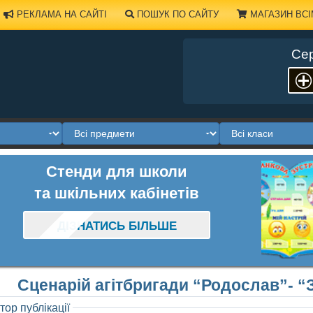
РЕКЛАМА НА САЙТІ
ПОШУК ПО САЙТУ
МАГАЗИН ВСІ
Сер
Стенди для школи
та шкільних кабінетів
ДІЗНАТИСЬ БІЛЬШЕ
Сценарій агітбригади “Родослав”- “
тор публікації