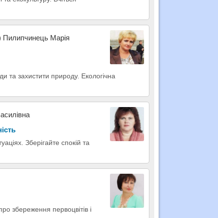
н) Пилипчинець Марія
ди та захистити природу. Екологічна
Василівна
ність
уаціях. Зберігайте спокій та
про збереження первоцвітів і