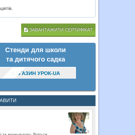
вітів.
ЗАВАНТАЖИТИ СЕРТИФІКАТ
Стенди для школи
та дитячого садка
МАГАЗИН УРОК-UA
КАВИТИ
 та екокультуру. Вчіться