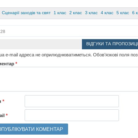
Сценарії заходів та свят
1 клас
2 клас
3 клас
4 клас
5 клас
6 
28
ВІДГУКИ ТА ПРОПОЗИЦІ
а e-mail адреса не оприлюднюватиметься.
Обов’язкові поля по
ментар
*
я
*
ail
*