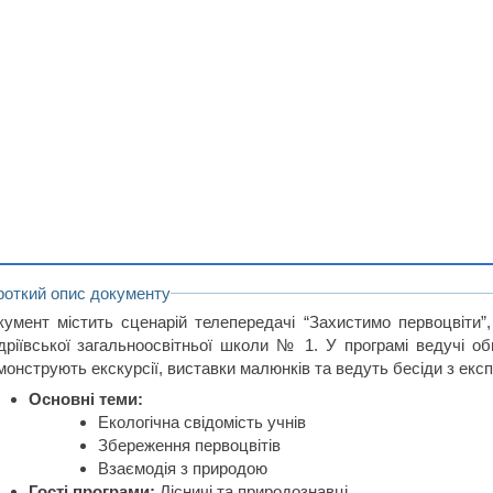
роткий опис документу
кумент містить сценарій телепередачі “Захистимо первоцвіти”
дріївської загальноосвітньої школи № 1. У програмі ведучі об
монструють екскурсії, виставки малюнків та ведуть бесіди з екс
Основні теми:
Екологічна свідомість учнів
Збереження первоцвітів
Взаємодія з природою
Гості програми:
Лісничі та природознавці.