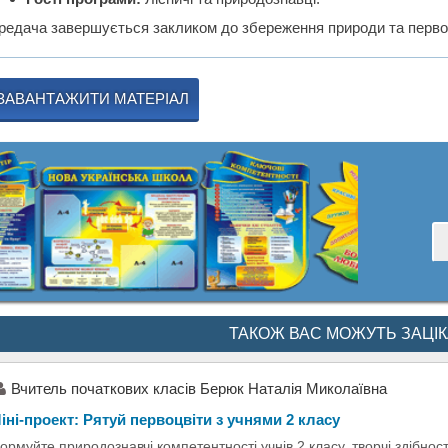
редача завершується закликом до збереження природи та первоц
ЗАВАНТАЖИТИ МАТЕРІАЛ
ТАКОЖ ВАС МОЖУТЬ ЗАЦІ
Вчитель початкових класів Берюк Наталія Миколаївна
іні-проект: Рятуй первоцвіти з учнями 2 класу
ормуйте природознавчі компетентності учнів 2 класу, творчі здібності