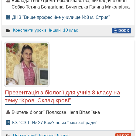
Викладач електроматеріалознавства, викладач біології
Собко Тетяна Богданівна, Бучинська Галина Миколаївна
ДНЗ "Вище професійне училище №8 м. Стрия"
Конспекти уроків
Інший
10 клас
DOCX
Презентація з біології для учнів 8 класу на
тему “Кров. Склад крові”
Вчитель біології Полякова Неля Віталіївна
КЗ "СЗШ № 27 Кам'янської міської ради"
Презентації
Біологія
8 клас
PPT