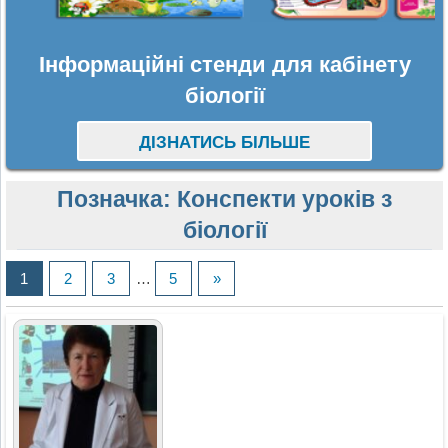
Інформаційні стенди для кабінету
біології
ДІЗНАТИСЬ БІЛЬШЕ
Позначка:
Конспекти уроків з
біології
1
2
3
…
5
»