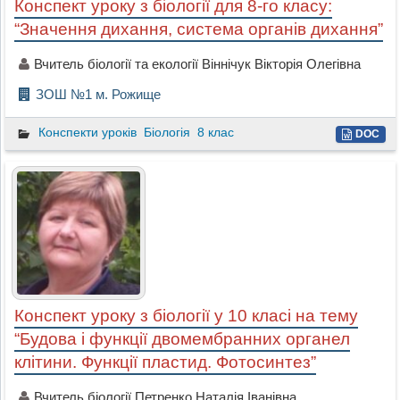
Конспект уроку з біології для 8-го класу:
“Значення дихання, система органів дихання”
Вчитель біології та екології Віннічук Вікторія Олегівна
ЗОШ №1 м. Рожище
Конспекти уроків
Біологія
8 клас
DOC
Конспект уроку з біології у 10 класі на тему
“Будова і функції двомембранних органел
клітини. Функції пластид. Фотосинтез”
Вчитель біології Петренко Наталія Іванівна