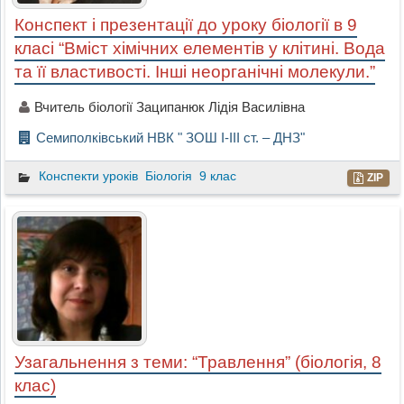
Конспект і презентації до уроку біології в 9
класі “Вміст хімічних елементів у клітині. Вода
та її властивості. Інші неорганічні молекули.”
Вчитель біології Заципанюк Лідія Василівна
Семиполківський НВК " ЗОШ І-ІІІ ст. – ДНЗ"
Конспекти уроків
Біологія
9 клас
ZIP
Узагальнення з теми: “Травлення” (біологія, 8
клас)