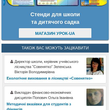
Стенди для школи
та дитячого садка
МАГАЗИН УРОК-UA
ТАКОЖ ВАС МОЖУТЬ ЗАЦІКАВИТИ
Директор школи, керівник учнівського
лісництва "Совенятко" Зеленська
Вікторія Володимирівна
Екологічне виховання в лісництві «Совенятко»
Викладач фінансово-економічних
дисциплін Попович Ольга Іванівна
Методичні вказівки для студентів з
фінансів