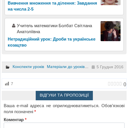
Вивчення множення та ділення: Завдання
на числа 2-5
Учитель математики Болбат Світлана
Анатоліївна
Нетрадиційний урок: Дроби та українське
козацтво
Конспекти уроків
Матеріали до уроків
Географія
10 клас
5 Грудня 2016
(
)
7
ВІДГУКИ ТА ПРОПОЗИЦІЇ
Ваша e-mail адреса не оприлюднюватиметься.
Обов’язкові
поля позначені
*
Коментар
*