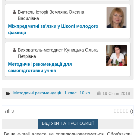
Вчитель історії Земляна Оксана
Василівна
Міжпредметні зв’язки у Школі молодого
фахівця
Вихователь-методист Куницька Ольга
Петрівна
Методичні рекомендації для
самопідготовки учнів
Методичні рекомендації
1 клас
10 клас
11 клас
2 клас
3 
19 Січня 2018
(
)
3
ВІДГУКИ ТА ПРОПОЗИЦІЇ
Ваша e-mail адреса не оприлюднюватиметься.
Обов’язкові