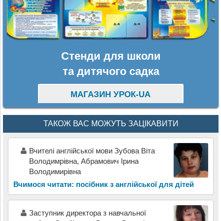
Стенди для школи
та дитячого садка
МАГАЗИН УРОК-UA
ТАКОЖ ВАС МОЖУТЬ ЗАЦІКАВИТИ
Вчителі англійської мови Зубова Віта
Володимрівна, Абрамович Ірина
Володимирівна
Вчимося читати: посібник з англійської для дітей
Заступник директора з навчальної