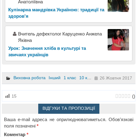
Анатоліївна
Кулінарна мандрівка Україною: традиції та
здоров'я
Вчитель дефектолог Каруценко Анжела
Яківна
Урок: Значення хліба в культурі та
звичаях українців
Виховна робота
Інший
1 клас
10 клас
11 клас
2 клас
3 к
26 Жовтня 2017
(
)
15
ВІДГУКИ ТА ПРОПОЗИЦІЇ
Ваша e-mail адреса не оприлюднюватиметься.
Обов’язкові
поля позначені
*
Коментар
*