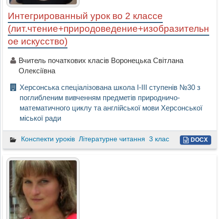
Интегрированный урок во 2 классе
(лит.чтение+природоведение+изобразительн
ое искусство)
Вчитель початкових класів Воронецька Світлана
Олексіївна
Херсонська спеціалізована школа І-ІІІ ступенів №30 з
поглибленим вивченням предметів природничо-
математичного циклу та англійської мови Херсонської
міської ради
Конспекти уроків
Літературне читання
3 клас
DOCX