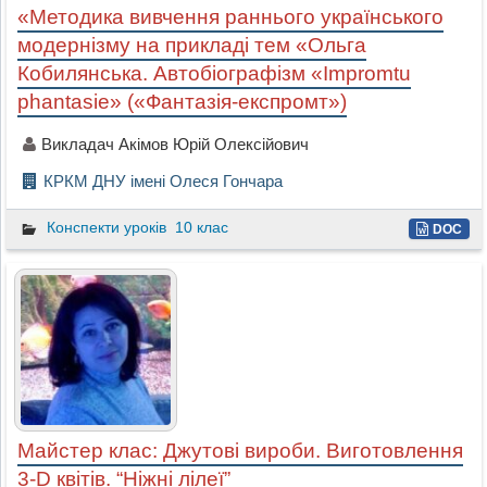
«Методика вивчення раннього українського
модернізму на прикладі тем «Ольга
Кобилянська. Автобіографізм «Іmpromtu
phantasie» («Фантазія-експромт»)
Викладач Акімов Юрій Олексійович
КРКМ ДНУ імені Олеся Гончара
Конспекти уроків
10 клас
DOC
Майстер клас: Джутові вироби. Виготовлення
3-D квітів. “Ніжні лілеї”