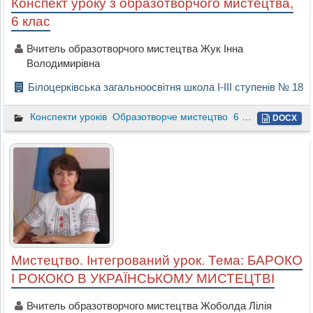
Конспект уроку з образотворчого мистецтва,
6 клас
Вчитель образотворчого мистецтва Жук Інна
Володимирівна
Білоцерківська загальноосвітня школа І-ІІІ ступенів № 18
Конспекти уроків
Образотворче мистецтво
6 клас
DOCX
Мистецтво. Інтегрований урок. Тема: БАРОКО
І РОКОКО В УКРАЇНСЬКОМУ МИСТЕЦТВІ
Вчитель образотворчого мистецтва Жоболда Лілія