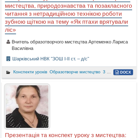
мистецтва, природознавства та позакласного
читання з нетрадиційною технікою роботи
зубною щіткою на тему «Як птахи врятували
ліс»
Вчитель образотворчого мистецтва Артеменко Лариса
Василівна
Шарківський НВК "ЗОШ І-ІІ ст. – д/с"
Конспекти уроків
Образотворче мистецтво
3 клас
DOCX
Презентація та конспект уроку з мистецтва: