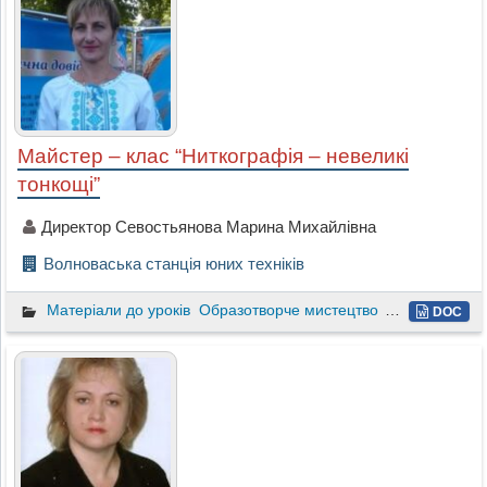
Майстер – клас “Ниткографія – невеликі
тонкощі”
Директор Севостьянова Марина Михайлівна
Волноваська станція юних техніків
Матеріали до уроків
Образотворче мистецтво
2 клас
DOC