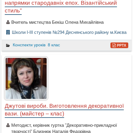
напрямки стародавніх епох. Візантійський
стиль”
Вчитель мистецтва Бекіш Олена Михайлівна
Школи І-ІІІ ступенів №294 Деснянського району м.Києва
Конспекти уроків
8 клас
PPTX
Джутові вироби. Виготовлення декоративної
вази. (майстер – клас)
Методист, керівник гуртка "Декоративно-прикладної
творчості" Близнюк Наталія Федорівна