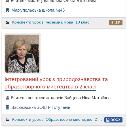
Вчитель мистецтва Івлєва Ольга Вікторівна
Маріупольська школа №45
Конспекти уроків
Іноземна мова
10 клас
ZIP
Інтегрований урок з природознавства та
образотворчого мистецтва в 2 класі
Вчитель початкових класів Зайцева Ніна Матвіївна
Васюківська ЗОШ I-II ступенів
Конспекти уроків
Образотворче мистецтво
2 клас
DOCX