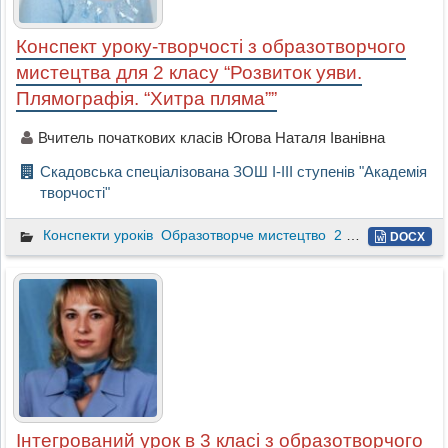
Конспект уроку-творчості з образотворчого
мистецтва для 2 класу “Розвиток уяви.
Плямографія. “Хитра пляма””
Вчитель початкових класів Югова Наталя Іванівна
Скадовська спеціалізована ЗОШ І-ІІІ ступенів "Академія
творчості"
Конспекти уроків
Образотворче мистецтво
2 клас
DOCX
Інтегрований урок в 3 класі з образотворчого