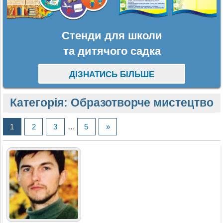
Стенди для школи
та дитячого садка
ДІЗНАТИСЬ БІЛЬШЕ
Категорія:
Образотворче мистецтво
1
2
3
…
5
»