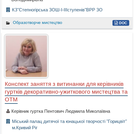
КЗ"Степногірська ЗОШ-І-ІІІступенів"ВРР ЗО
Образотворче мистецтво
DOC
Конспект заняття з витинанки для керівників
гуртків декоративно-ужиткового мистецтва та
ОТМ
Керівник гуртка Пентович Людмила Миколаївна
Міський палац дитячої та юнацької творчості "Горицвіт"
м.Кривий Ріг