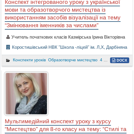
Конспект інтегрованого уроку з української
мови та образотворчого мистецтва із
використанням засобів візуалізації на тему
“Змінювання іменників за числами”
Учитель початкових класів Казмірська Ірина Вікторівна
Коростишівський НВК "Школа -ліцей" ім. Л,Х, Дарбіняна
Конспекти уроків
Образотворче мистецтво
4 клас
DOCX
Мультимедійний конспект уроку з курсу
“Мистецтво” для 8-го класу на тему: “Стилі та