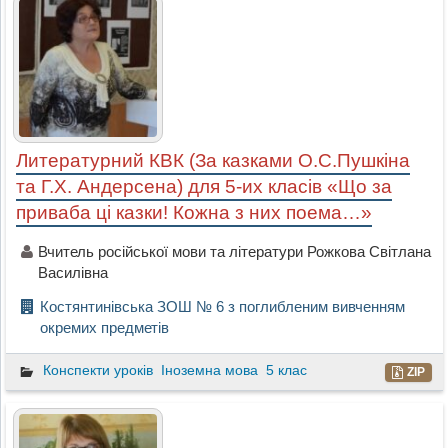
Литературний КВК (За казками О.С.Пушкіна
та Г.Х. Андерсена) для 5-их класів «Що за
приваба ці казки! Кожна з них поема…»
Вчитель російської мови та літератури Рожкова Світлана
Василівна
Костянтинівська ЗОШ № 6 з поглибленим вивченням
окремих предметів
Конспекти уроків
Іноземна мова
5 клас
ZIP