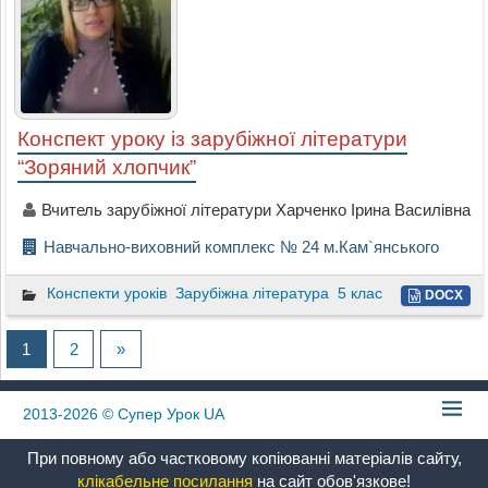
Конспект уроку із зарубіжної літератури
“Зоряний хлопчик”
Вчитель зарубіжної літератури Харченко Ірина Василівна
Навчально-виховний комплекс № 24 м.Кам`янського
Конспекти уроків
Зарубіжна література
5 клас
DOCX
1
2
»
2013-2026
© Супер Урок UA
При повному або частковому копіюванні матеріалів сайту,
клікабельне посилання
на сайт обов'язкове!