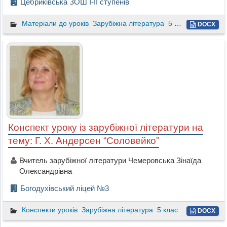
Цебриківська ЗОШ І-ІІ ступенів
Матеріали до уроків
Зарубіжна література
5 клас
DOCX
Конспект уроку із зарубіжної літератури на
тему: Г. Х. Андерсен “Соловейко”
Вчитель зарубіжної літератури Чемеровська Зінаїда
Олександрівна
Богодухівський ліцей №3
Конспекти уроків
Зарубіжна література
5 клас
DOCX