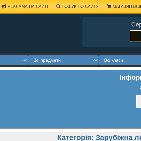
РЕКЛАМА НА САЙТІ
ПОШУК ПО САЙТУ
МАГАЗИН ВСІ
Сер
Інфор
Категорія:
Зарубіжна л