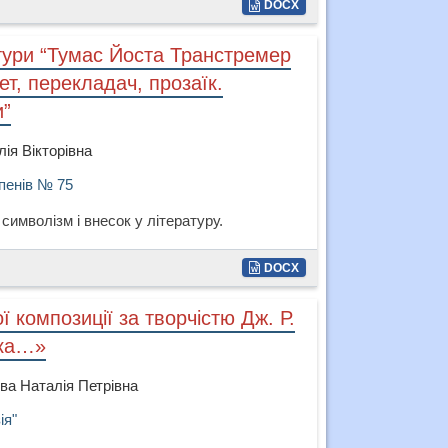
DOCX
атури “Тумас Йоста Транстремер
ет, перекладач, прозаїк.
и”
ія Вікторівна
упенів № 75
 символізм і внесок у літературу.
DOCX
 композиції за творчістю Дж. Р.
ика…»
ва Наталія Петрівна
ія"