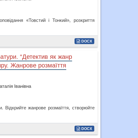
повідання «Товстий і Тонкий», розкриття
DOCX
ратури. “Детектив як жанр
нру. Жанрове розмаїття
талія Іванівна
ви. Відкрийте жанрове розмаїття, створюйте
DOCX