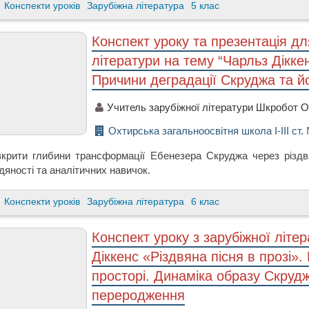
Конспекти уроків
Зарубіжна література
5 клас
Конспект уроку та презентація для
літератури на тему “Чарльз Діккен
Причини деградації Скруджа та 
Учитель зарубіжної літератури Шкробот 
Охтирська загальноосвітня школа І-ІІІ ст. №
зкрити глибини трансформації Ебенезера Скруджа через різд
яності та аналітичних навичок.
Конспекти уроків
Зарубіжна література
6 клас
Конспект уроку з зарубіжної літе
Діккенс «Різдвяна пісня в прозі».
просторі. Динаміка образу Скруд
переродження