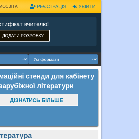
РЕЄСТРАЦІЯ
УВІЙТИ
МОСВІТА
тифікат вчителю!
ДОДАТИ РОЗРОБКУ
маційні стенди для кабінету
зарубіжної літератури
ДІЗНАТИСЬ БІЛЬШЕ
ітература