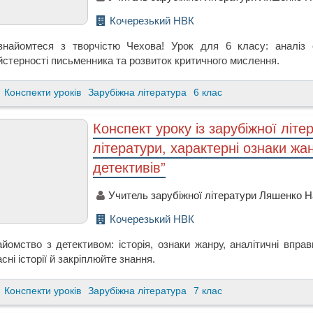
Кочерезький НВК
знайомтеся з творчістю Чехова! Урок для 6 класу: аналіз о
йстерності письменника та розвиток критичного мислення.
Конспекти уроків
Зарубіжна література
6 клас
Конспект уроку із зарубіжної літе
літератури, характерні ознаки жа
детективів”
Учитель зарубіжної літератури Ляшенко На
Кочерезький НВК
айомство з детективом: історія, ознаки жанру, аналітичні впра
сні історії й закріплюйте знання.
Конспекти уроків
Зарубіжна література
7 клас