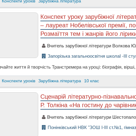
Конспекти уроків
Зарубіжна література
Конспект уроку зарубіжної літер
– лауреат Нобелівської премії, по
Розмаїття тем і жанрів його лірик
Вчитель зарубіжної літератури Волкова Юл
Запорізька загальноосвітня школаI -III ст
чайте життя й творчість Транстремера на уроці: біографія, вірші,
Конспекти уроків
Зарубіжна література
10 клас
Сценарій літературно-пізнавальної
Р. Толкіна «На гостину до чарівн
Вчитель зарубіжної літератури Шестопало
Понінківський НВК "ЗОШ І-ІІІ ст.№1, гімназ