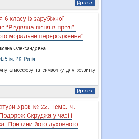
DOCX
 6 класу із зарубіжної
с “Різдвяна пісня в прозі”.
його моральне переродження”
Оксана Олександрівна
 5 ім. Р.К. Рапія
вяну атмосферу та символіку для розвитку
DOCX
ратури Урок № 22. Тема. Ч.
 Подорож Скруджа у часі і
жа. Причини його духовного