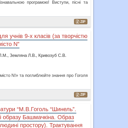
ізнавальною програмою! Виступи, пісні та
ZIP
для учнів 9-х класів (за творчістю
істо N”
Л.М., Земляна Л.В., Кривозуб С.В.
істо N!» та поглиблюйте знання про Гоголя
ZIP
ератури “М.В.Гоголь “Шинель”.
і образу Башмачкіна. Образ
 людині простору). Трактування