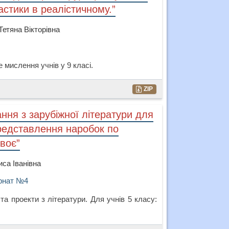
стики в реалістичному.”
Тетяна Вікторівна
мислення учнів у 9 класі.
ZIP
ння з зарубіжної літератури для
Представлення наробок по
своє”
са Іванівна
ернат №4
та проекти з літератури. Для учнів 5 класу: