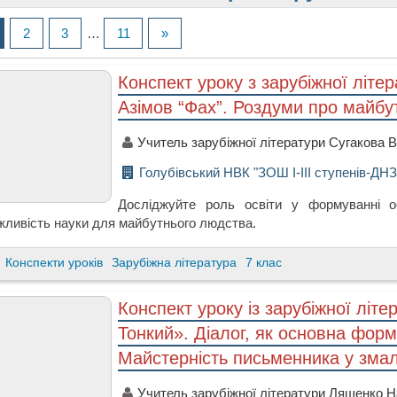
2
3
…
11
»
Конспект уроку з зарубіжної літер
Азімов “Фах”. Роздуми про майбу
Учитель зарубіжної літератури Сугакова 
Голубівський НВК "ЗОШ І-ІІІ ступенів-ДН
Досліджуйте роль освіти у формуванні о
жливість науки для майбутнього людства.
Конспекти уроків
Зарубіжна література
7 клас
Конспект уроку із зарубіжної літе
Тонкий». Діалог, як основна форм
Майстерність письменника у зма
Учитель зарубіжної літератури Ляшенко На