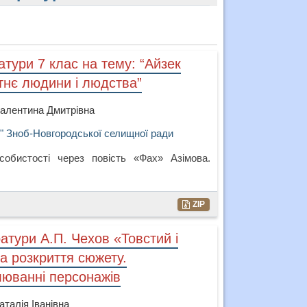
атури 7 клас на тему: “Айзек
тнє людини і людства”
Валентина Дмитрівна
З" Зноб-Новгородської селищної ради
собистості через повість «Фах» Азімова.
ZIP
ратури А.П. Чехов «Товстий і
а розкриття сюжету.
люванні персонажів
талія Іванівна