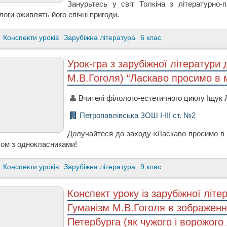
Занурьтесь у світ Толкіна з літературно-п
логи оживлять його епічні пригоди.
Конспекти уроків
Зарубіжна література
6 клас
Урок-гра з зарубіжної літератури 
М.В.Гоголя) “Ласкаво просимо в м
Вчителі філолого-естетичного циклу Іщук 
Петропавлівська ЗОШ I-III ст. №2
Долучайтеся до заходу «Ласкаво просимо в м
зом з однокласниками!
Конспекти уроків
Зарубіжна література
9 клас
Конспект уроку із зарубіжної літ
Гуманізм М.В.Гоголя в зображенн
Петербурга (як чужого і ворожого