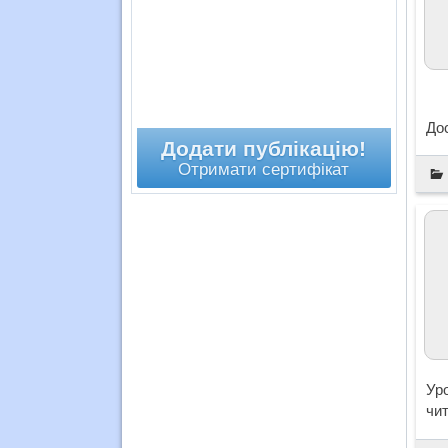
Дос
Додати публікацію!
Отримати сертифікат
Уро
чит