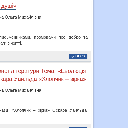
 душі»
ька Ольга Михайлівна
 письменниками, промовами про добро та
аги в житті.
DOCX
жної літератури Тема: «Еволюція
скара Уайльда «Хлопчик – зірка»
ька Ольга Михайлівна
казці «Хлопчик – зірка» Оскара Уайльда.