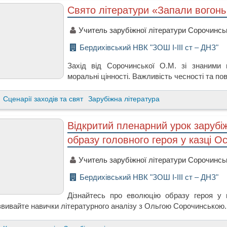
Свято літератури «Запали вогонь
Учитель зарубіжної літератури Сорочинс
Бердихівський НВК "ЗОШ І-ІІІ ст – ДНЗ"
Захід від Сорочинської О.М. зі знаними
моральні цінності. Важливість чесності та пов
Сценарії заходів та свят
Зарубіжна література
Відкритий пленарний урок зарубі
образу головного героя у казці О
Учитель зарубіжної літератури Сорочинс
Бердихівський НВК "ЗОШ І-ІІІ ст – ДНЗ"
Дізнайтесь про еволюцію образу героя у 
звивайте навички літературного аналізу з Ольгою Сорочинською.