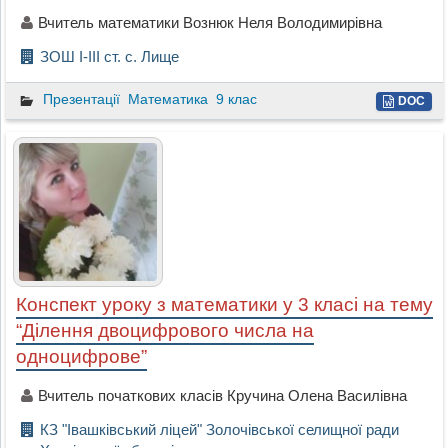
Вчитель математики Вознюк Неля Володимирівна
ЗОШ І-ІІІ ст. с. Лище
Презентації
Математика
9 клас
DOC
Конспект уроку з математики у 3 класі на тему
“Ділення двоцифрового числа на
одноцифрове”
Вчитель початкових класів Кручина Олена Василівна
КЗ "Івашківський ліцей" Золочівської селищної ради