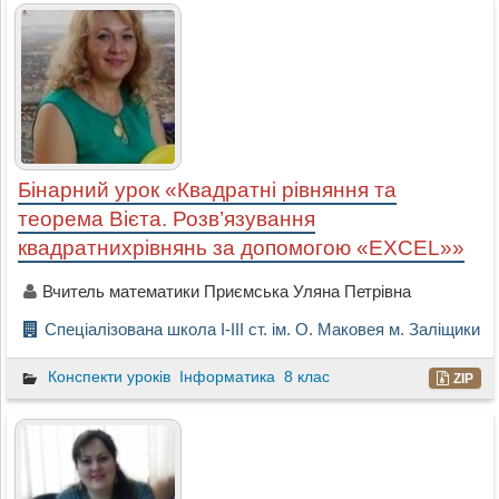
Бінарний урок «Квадратні рівняння та
теорема Вієта. Розв’язування
квадратнихрівнянь за допомогою «EXCEL»»
Вчитель математики Приємська Уляна Петрівна
Спеціалізована школа І-ІІІ ст. ім. О. Маковея м. Заліщики
Конспекти уроків
Інформатика
8 клас
ZIP