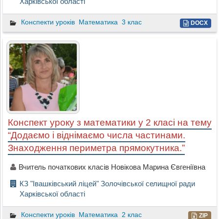
Харківської області
Конспекти уроків
Математика
3 клас
DOCX
Конспект уроку з математики у 2 класі на тему
“Додаємо і віднімаємо числа частинами.
Знаходження периметра прямокутника.”
Вчитель початкових класів Новікова Марина Євгеніївна
КЗ "Івашківський ліцей" Золочівської селищної ради
Харківської області
Конспекти уроків
Математика
2 клас
ZIP