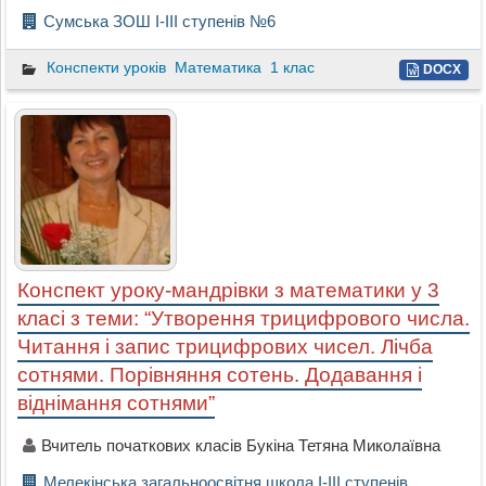
Сумська ЗОШ І-ІІІ ступенів №6
Конспекти уроків
Математика
1 клас
DOCX
Конспект уроку-мандрівки з математики у 3
класі з теми: “Утворення трицифрового числа.
Читання і запис трицифрових чисел. Лічба
сотнями. Порівняння сотень. Додавання і
віднімання сотнями”
Вчитель початкових класів Букіна Тетяна Миколаївна
Мелекінська загальноосвітня школа І-ІІІ ступенів