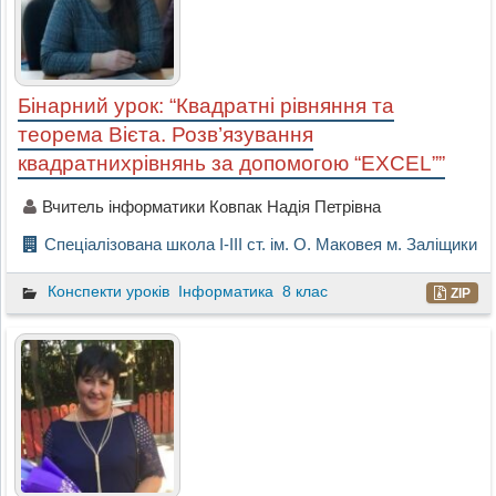
Бінарний урок: “Квадратні рівняння та
теорема Вієта. Розв’язування
квадратнихрівнянь за допомогою “EXCEL””
Вчитель інформатики Ковпак Надія Петрівна
Спеціалізована школа І-ІІІ ст. ім. О. Маковея м. Заліщики
Конспекти уроків
Інформатика
8 клас
ZIP